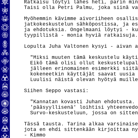
Ratkaisu löytyi lähes heti, parin min
Taisi olla Petri Palmu, joka siinä va
Myöhemmin kävimme aivoriiheen osallis
jatkokeskustelun sähköpostissa, ja es
ja ehdotuksia. Ongelmaani löytyi - ku
tyypillistä - monia hyviä ratkaisuja.
Lopulta Juha Valtonen kysyi - aivan a
  "Miksi muuten tämä keskustelu käyti
  Eikö tämä olisi ollut keskustelupal
  jälleen erinomainen esimerkki siitä
  kokeneetkin käyttäjät saavat uusia 
  Luulisi näistä olevan hyötyä muille
Siihen Seppo vastasi:

  "Kannatan kovasti Juhan ehdotusta. 
  'pääsyyllisenä' loihtisi yhteenvedo
  Survo-keskusteluun, jossa on sitten
Tässä tausta. Tarina alkaa varsinaise
jota en ehdi sittenkään kirjoittaa ny