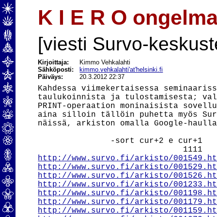
K I E R O ongelma 
[viesti Survo-keskust
Kirjoittaja:
Kimmo Vehkalahti
Sähköposti:
kimmo.vehkalahti'at'helsinki.fi
Päiväys:
20.3.2012 22:37
Kahdessa viimekertaisessa seminaariss
taulukoinnista ja tulostamisesta; val
PRINT-operaation moninaisista sovellu
aina silloin tällöin puhetta myös Sur
näissä, arkiston omalla Google-haulla
               -sort cur+2 e cur+1

http://www.survo.fi/arkisto/001549.h
http://www.survo.fi/arkisto/001529.h
http://www.survo.fi/arkisto/001526.h
http://www.survo.fi/arkisto/001233.h
http://www.survo.fi/arkisto/001198.h
http://www.survo.fi/arkisto/001179.h
http://www.survo.fi/arkisto/001159.h