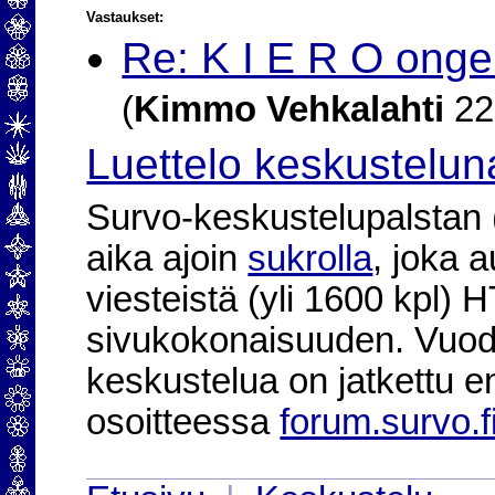
Vastaukset:
Re: K I E R O ongel
(
Kimmo Vehkalahti
22
Luettelo keskustelun
Survo-keskustelupalstan (2
aika ajoin
sukrolla
, joka 
viesteistä (yli 1600 kpl)
sivukokonaisuuden. Vuod
keskustelua on jatkettu e
osoitteessa
forum.survo.f