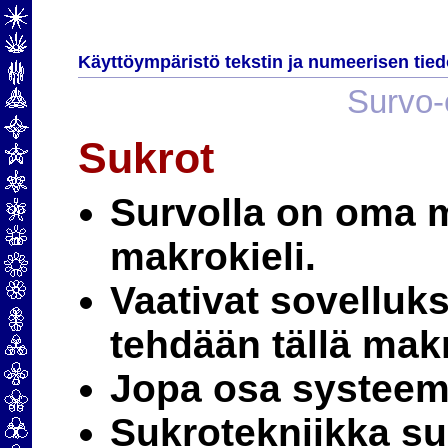
Käyttöympäristö tekstin ja numeerisen tied
Survo-e
Sukrot
Survolla on oma 
makrokieli.
Vaativat sovelluk
tehdään tällä makr
Jopa osa systeemi
Sukrotekniikka s