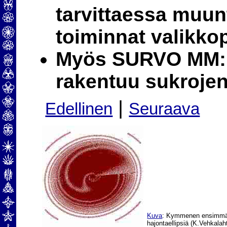
tarvittaessa muunt
toiminnat valikkop
Myös SURVO MM:n
rakentuu sukrojen
|
Edellinen
Seuraava
Kuva
: Kymmenen ensimmäis
hajontaellipsiä (K.Vehkalah