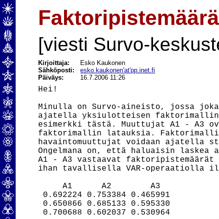
Faktoripistemäär
[viesti Survo-keskust
Kirjoittaja:
Esko Kaukonen
Sähköposti:
esko.kaukonen'at'pp.inet.fi
Päiväys:
16.7.2006 11:26
Hei!

Minulla on Survo-aineisto, jossa joka
ajatella yksiulotteisen faktorimallin
esimerkki tästä. Muuttujat A1 - A3 ov
faktorimallin latauksia. Faktorimalli
havaintomuuttujat voidaan ajatella st
Ongelmana on, että haluaisin laskea a
A1 - A3 vastaavat faktoripistemäärät 
ihan tavallisella VAR-operaatiolla il
     A1      A2        A3

 0.692224 0.753384 0.465991

 0.650866 0.685133 0.595330

 0.700688 0.602037 0.530964
