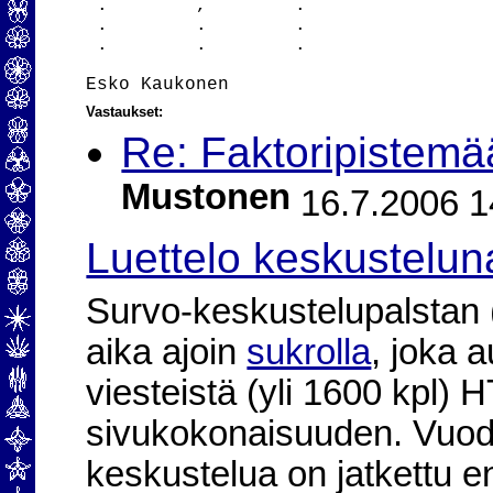
 .        ,        .

 .        .        .

 .        .        .

Vastaukset:
Re: Faktoripistem
Mustonen
16.7.2006 1
Luettelo keskustelun
Survo-keskustelupalstan (2
aika ajoin
sukrolla
, joka 
viesteistä (yli 1600 kpl)
sivukokonaisuuden. Vuod
keskustelua on jatkettu e