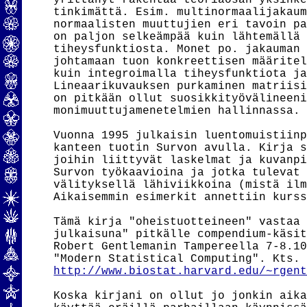
yrittänyt rakentaa teoriaosan yksinke
tinkimättä. Esim. multinormaalijakaum
normaalisten muuttujien eri tavoin pa
on paljon selkeämpää kuin lähtemällä 
tiheysfunktiosta. Monet po. jakauman 
johtamaan tuon konkreettisen määritel
kuin integroimalla tiheysfunktiota ja
Lineaarikuvauksen purkaminen matriisi
on pitkään ollut suosikkityövälineeni
monimuuttujamenetelmien hallinnassa.

Vuonna 1995 julkaisin luentomuistiinp
kanteen tuotin Survon avulla. Kirja s
joihin liittyvät laskelmat ja kuvanpi
Survon työkaavioina ja jotka tulevat 
välityksellä lähiviikkoina (mistä ilm
Aikaisemmin esimerkit annettiin kurss
Tämä kirja "oheistuotteineen" vastaa 
julkaisuna" pitkälle compendium-käsit
Robert Gentlemanin Tampereella 7-8.10
http://www.biostat.harvard.edu/~rgen
Koska kirjani on ollut jo jonkin aika