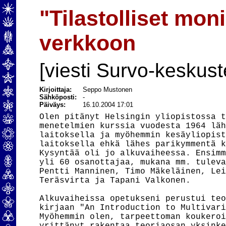
"Tilastolliset mo
verkkoon
[viesti Survo-keskust
Kirjoittaja:
Seppo Mustonen
Sähköposti:
-
Päiväys:
16.10.2004 17:01
Olen pitänyt Helsingin yliopistossa t
menetelmien kurssia vuodesta 1964 läh
laitoksella ja myöhemmin kesäyliopist
laitoksella ehkä lähes parikymmentä k
Kysyntää oli jo alkuvaiheessa. Ensimm
yli 60 osanottajaa, mukana mm. tuleva
Pentti Manninen, Timo Mäkeläinen, Lei
Teräsvirta ja Tapani Valkonen.

Alkuvaiheissa opetukseni perustui teo
kirjaan "An Introduction to Multivari
Myöhemmin olen, tarpeettoman koukeroi