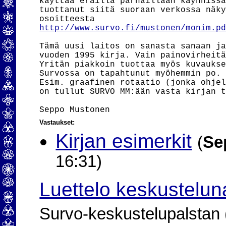
käyttää eräillä parhaillaan käynnissä
tuottanut siitä suoraan verkossa näky
http://www.survo.fi/mustonen/monim.p
Tämä uusi laitos on sanasta sanaan ja
vuoden 1995 kirja. Vain painovirheitä
Yritän piakkoin tuottaa myös kuvaukse
Survossa on tapahtunut myöhemmin po. 
Esim. graafinen rotaatio (jonka ohjel
on tullut SURVO MM:ään vasta kirjan t
Vastaukset:
Kirjan esimerkit
(
Se
16:31)
Luettelo keskustelun
Survo-keskustelupalstan (2