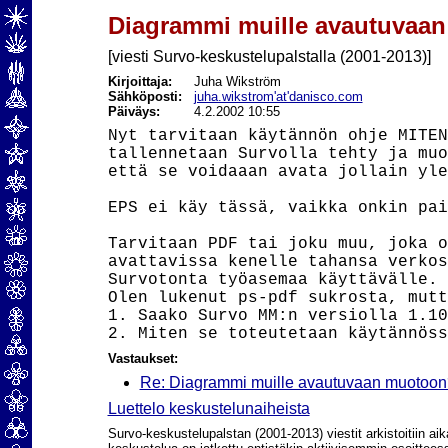
Diagrammi muille avautuvaa
[viesti Survo-keskustelupalstalla (2001-2013)]
Kirjoittaja:
Juha Wikström
Sähköposti:
juha.wikstrom'at'danisco.com
Päiväys:
4.2.2002 10:55
Nyt tarvitaan käytännön ohje MITEN
tallennetaan Survolla tehty ja muo
että se voidaaan avata jollain yle
EPS ei käy tässä, vaikka onkin pai
Tarvitaan PDF tai joku muu, joka o
avattavissa kenelle tahansa verkos
Survotonta työasemaa käyttävälle.

Olen lukenut ps-pdf sukrosta, mutt
1. Saako Survo MM:n versiolla 1.10
Vastaukset:
Re: Diagrammi muille avautuvaan muotoon
Luettelo keskustelunaiheista
Survo-keskustelupalstan (2001-2013) viestit arkistoitiin aik