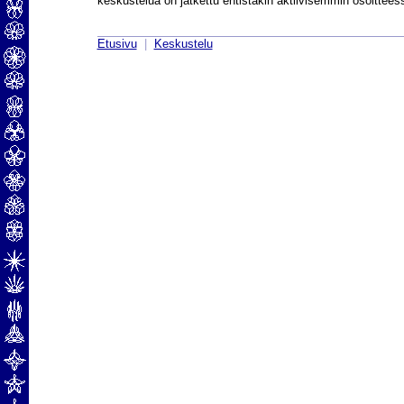
keskustelua on jatkettu entistäkin aktiivisemmin osoittee
Etusivu
|
Keskustelu