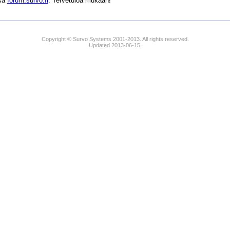
ssa
forum.survo.fi
. Tervetuloa mukaan!
Copyright © Survo Systems 2001-2013. All rights reserved.
Updated 2013-06-15.