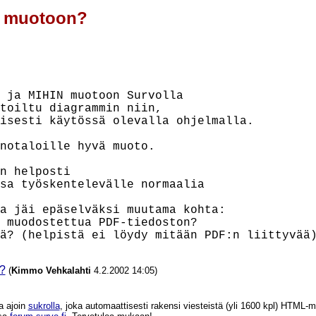
n muotoon?
 ja MIHIN muotoon Survolla

toiltu diagrammin niin,

isesti käytössä olevalla ohjelmalla.

notaloille hyvä muoto.

n helposti

sa työskentelevälle normaalia

a jäi epäselväksi muutama kohta:

 muodostettua PDF-tiedoston?

?
(
Kimmo Vehkalahti
4.2.2002 14:05)
a ajoin
sukrolla
, joka automaattisesti rakensi viesteistä (yli 1600 kpl) HTM