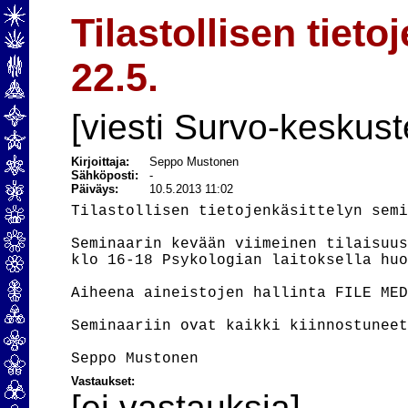
Tilastollisen tiet
22.5.
[viesti Survo-keskust
Kirjoittaja:
Seppo Mustonen
Sähköposti:
-
Päiväys:
10.5.2013 11:02
Tilastollisen tietojenkäsittelyn semi
Seminaarin kevään viimeinen tilaisuus
klo 16-18 Psykologian laitoksella huo
Aiheena aineistojen hallinta FILE MED
Seminaariin ovat kaikki kiinnostuneet
Vastaukset:
[ei vastauksia]