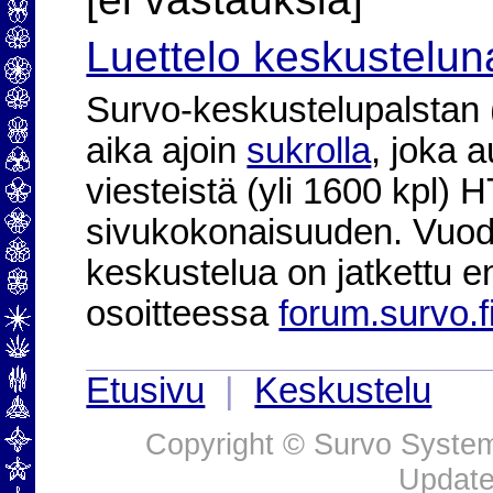
Luettelo keskustelun
Survo-keskustelupalstan (2
aika ajoin
sukrolla
, joka 
viesteistä (yli 1600 kpl)
sivukokonaisuuden. Vuod
keskustelua on jatkettu e
osoitteessa
forum.survo.f
Etusivu
|
Keskustelu
Copyright © Survo Systems
Update