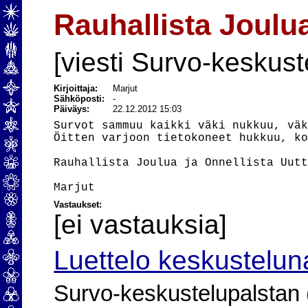
Rauhallista Joulu
[viesti Survo-keskust
Kirjoittaja:
Marjut
Sähköposti:
-
Päiväys:
22.12.2012 15:03
Survot sammuu kaikki väki nukkuu, väk
Öitten varjoon tietokoneet hukkuu, ko
Rauhallista Joulua ja Onnellista Uutt
Vastaukset:
[ei vastauksia]
Luettelo keskustelun
Survo-keskustelupalstan (2