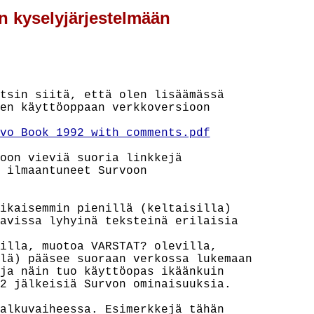
n kyselyjärjestelmään
tsin siitä, että olen lisäämässä

en käyttöoppaan verkkoversioon

vo_Book_1992_with_comments.pdf
oon vieviä suoria linkkejä

 ilmaantuneet Survoon

ikaisemmin pienillä (keltaisilla)

avissa lyhyinä teksteinä erilaisia

illa, muotoa VARSTAT? olevilla,

lä) pääsee suoraan verkossa lukemaan

ja näin tuo käyttöopas ikäänkuin

2 jälkeisiä Survon ominaisuuksia.

alkuvaiheessa. Esimerkkejä tähän
