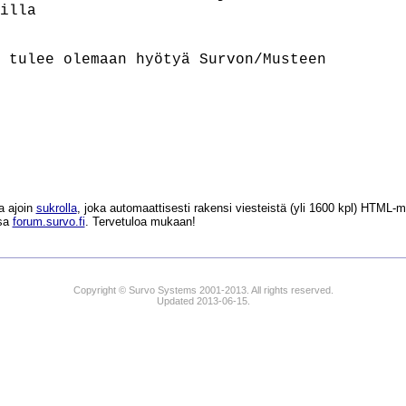
illa

 tulee olemaan hyötyä Survon/Musteen

a ajoin
sukrolla
, joka automaattisesti rakensi viesteistä (yli 1600 kpl) HTM
ssa
forum.survo.fi
. Tervetuloa mukaan!
Copyright © Survo Systems 2001-2013. All rights reserved.
Updated 2013-06-15.