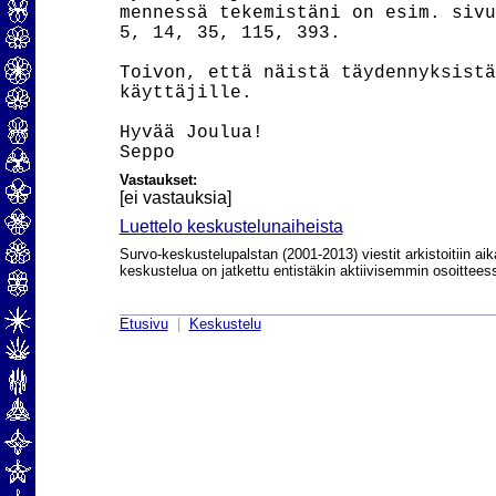
mennessä tekemistäni on esim. sivu
5, 14, 35, 115, 393.

Toivon, että näistä täydennyksistä
käyttäjille.

Hyvää Joulua!

Vastaukset:
[ei vastauksia]
Luettelo keskustelunaiheista
Survo-keskustelupalstan (2001-2013) viestit arkistoitiin aik
keskustelua on jatkettu entistäkin aktiivisemmin osoittee
Etusivu
|
Keskustelu