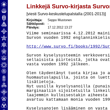
Linkkejä Survo-kirjasta Survo
[viesti Survo-keskustelupalstalla (2001-2013)]
Kirjoittaja:
Seppo Mustonen
Sähköposti:
-
Päiväys:
17.12.2012 13:27
Viime seminaarissa 4.12.2012 maini
Survon vuoden 1992 englanninkielis
http://www.survo.fi/books/1992/Sur
Survon kyselysysteemin verkkoversi
sellaisista piirteistä, jotka ovat
vasta vuoden 1992 jälkeen.

Olen täydentänyt tuota kirjaa jo a
huomautuslapuilla, joista on luett
lisätietoja.

Nyt uusilla kyselysanoilla (punais
marginaaliin sijoitetuilla linkeil
laajemmin kulloisestakin aiheesta 
avartuu kattamaan monia vuoden 199
Kyselysanojen lisääminen on vasta 