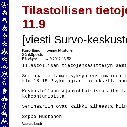
Tilastollisen tiet
11.9
[viesti Survo-keskust
Kirjoittaja:
Seppo Mustonen
Sähköposti:
-
Päiväys:
4.9.2012 13:52
Tilastollisen tietojenkäsittelyn semi
Seminaarin tämän syksyn ensimmäinen t
klo 16-18 Psykologian laitoksella huo
Keskustellaan ajankohtaisista aiheita
kokoontumisista.

Seminaariin ovat kaikki aiheesta kiin
Vastaukset: