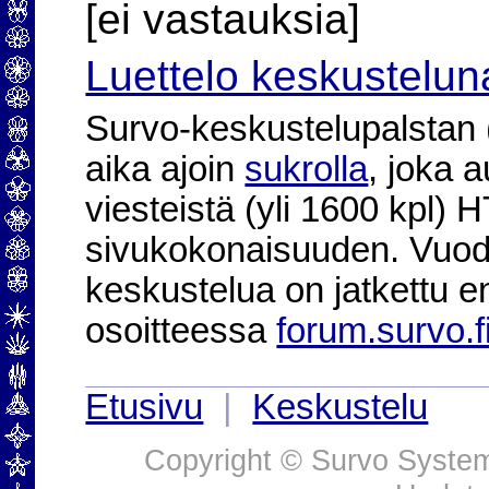
[ei vastauksia]
Luettelo keskustelun
Survo-keskustelupalstan (2
aika ajoin
sukrolla
, joka 
viesteistä (yli 1600 kpl)
sivukokonaisuuden. Vuod
keskustelua on jatkettu e
osoitteessa
forum.survo.f
Etusivu
|
Keskustelu
Copyright © Survo Systems