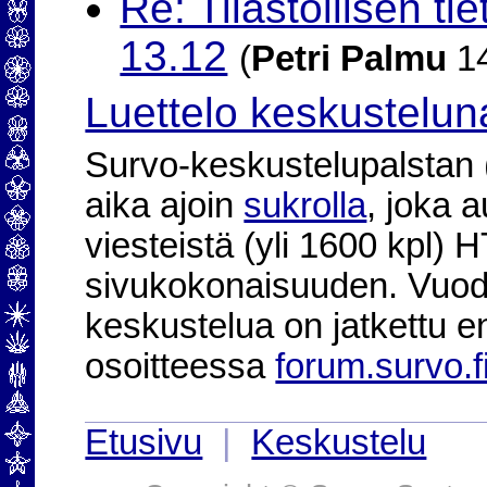
Re: Tilastollisen ti
13.12
(
Petri Palmu
14
Luettelo keskustelun
Survo-keskustelupalstan (2
aika ajoin
sukrolla
, joka 
viesteistä (yli 1600 kpl)
sivukokonaisuuden. Vuod
keskustelua on jatkettu e
osoitteessa
forum.survo.f
Etusivu
|
Keskustelu