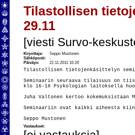
Tilastollisen tiet
29.11
[viesti Survo-keskust
Kirjoittaja:
Seppo Mustonen
Sähköposti:
-
Päiväys:
22.11.2011 10:20
Tilastollisen tietojenkäsittelyn semi
Seminaarin seuraava tilaisuus on tiis
klo 16-18 Psykologian laitoksella huo
Juha Valtonen kertoo kokemuksistaan M
Seminaariin ovat kaikki aiheesta kiin
Vastaukset:
[ei vastauksia]