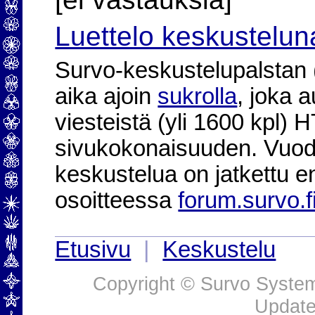
Luettelo keskustelun
Survo-keskustelupalstan (2
aika ajoin
sukrolla
, joka 
viesteistä (yli 1600 kpl)
sivukokonaisuuden. Vuod
keskustelua on jatkettu e
osoitteessa
forum.survo.f
Etusivu
|
Keskustelu
Copyright © Survo Systems
Update