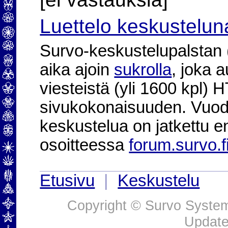
Luettelo keskustelun
Survo-keskustelupalstan (2
aika ajoin
sukrolla
, joka 
viesteistä (yli 1600 kpl)
sivukokonaisuuden. Vuod
keskustelua on jatkettu e
osoitteessa
forum.survo.f
Etusivu
|
Keskustelu
Copyright © Survo Systems
Update