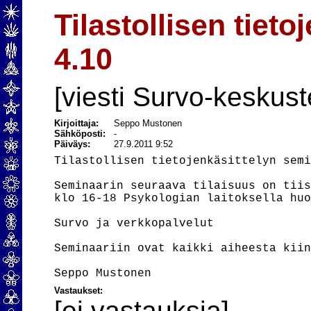
Tilastollisen tiet
4.10
[viesti Survo-keskust
Kirjoittaja:
Seppo Mustonen
Sähköposti:
-
Päiväys:
27.9.2011 9:52
Tilastollisen tietojenkäsittelyn semi
Seminaarin seuraava tilaisuus on tiis
klo 16-18 Psykologian laitoksella huo
Survo ja verkkopalvelut

Seminaariin ovat kaikki aiheesta kiin
Vastaukset:
[ei vastauksia]