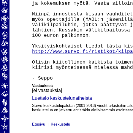
ja kokemuksen myötä. Vasta silloin
Niinpä innostusta kisaan vauhditet
myös opettajilla (MAOL:n jäsenillä
välikilpailuhin, jotka päättyvät j
lähtien. Kussakin välikilpailussa 
100 euron palkinnon.

http://www.survo.fi/ristikot/kilpa
Olisin kiitollinen kaikista toimen
kiirisi myönteisessä mielessä mahd
Vastaukset:
[ei vastauksia]
Luettelo keskustelunaiheista
Survo-keskustelupalstan (2001-2013) viestit arkistoitiin aik
keskustelua on jatkettu entistäkin aktiivisemmin osoittee
Etusivu
|
Keskustelu