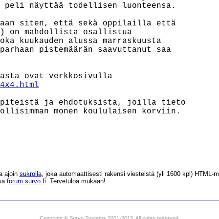
 peli näyttää todellisen luonteensa.

aan siten, että sekä oppilailla että

) on mahdollista osallistua

oka kuukauden alussa marraskuusta

parhaan pistemäärän saavuttanut saa

4x4.html
piteistä ja ehdotuksista, joilla tieto

ollisimman monen koululaisen korviin.

a ajoin
sukrolla
, joka automaattisesti rakensi viesteistä (yli 1600 kpl) HTM
ssa
forum.survo.fi
. Tervetuloa mukaan!
Copyright © Survo Systems 2001-2013. All rights reserved.