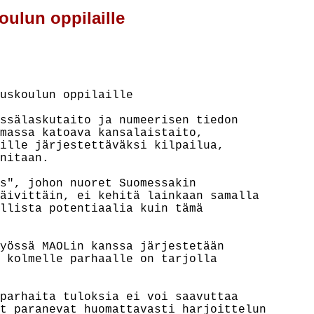
oulun oppilaille
uskoulun oppilaille

ssälaskutaito ja numeerisen tiedon

massa katoava kansalaistaito,

ille järjestettäväksi kilpailua,

nitaan.

s", johon nuoret Suomessakin

äivittäin, ei kehitä lainkaan samalla

llista potentiaalia kuin tämä

yössä MAOLin kanssa järjestetään

 kolmelle parhaalle on tarjolla

parhaita tuloksia ei voi saavuttaa

t paranevat huomattavasti harjoittelun
