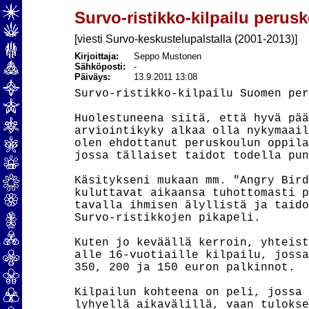
Survo-ristikko-kilpailu perusk
[viesti Survo-keskustelupalstalla (2001-2013)]
Kirjoittaja:
Seppo Mustonen
Sähköposti:
-
Päiväys:
13.9.2011 13:08
Survo-ristikko-kilpailu Suomen per
Huolestuneena siitä, että hyvä pää
arviointikyky alkaa olla nykymaail
olen ehdottanut peruskoulun oppila
jossa tällaiset taidot todella pun
Käsitykseni mukaan mm. "Angry Bird
kuluttavat aikaansa tuhottomasti p
tavalla ihmisen älyllistä ja taido
Survo-ristikkojen pikapeli.

Kuten jo keväällä kerroin, yhteist
alle 16-vuotiaille kilpailu, jossa
350, 200 ja 150 euron palkinnot.

Kilpailun kohteena on peli, jossa 
lyhyellä aikavälillä, vaan tulokse