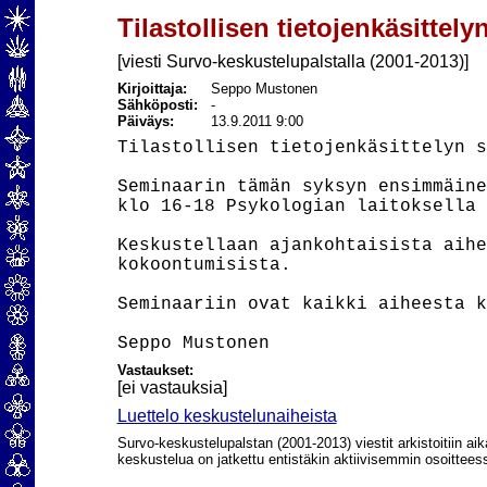
Tilastollisen tietojenkäsittely
[viesti Survo-keskustelupalstalla (2001-2013)]
Kirjoittaja:
Seppo Mustonen
Sähköposti:
-
Päiväys:
13.9.2011 9:00
Tilastollisen tietojenkäsittelyn s
Seminaarin tämän syksyn ensimmäine
klo 16-18 Psykologian laitoksella 
Keskustellaan ajankohtaisista aihe
kokoontumisista.

Seminaariin ovat kaikki aiheesta k
Vastaukset:
[ei vastauksia]
Luettelo keskustelunaiheista
Survo-keskustelupalstan (2001-2013) viestit arkistoitiin aik
keskustelua on jatkettu entistäkin aktiivisemmin osoittee