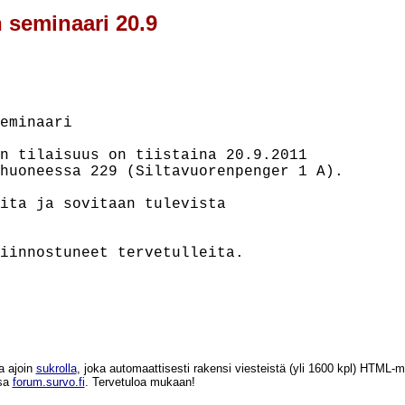
n seminaari 20.9
eminaari

n tilaisuus on tiistaina 20.9.2011

huoneessa 229 (Siltavuorenpenger 1 A).

ita ja sovitaan tulevista

iinnostuneet tervetulleita.

a ajoin
sukrolla
, joka automaattisesti rakensi viesteistä (yli 1600 kpl) HTM
ssa
forum.survo.fi
. Tervetuloa mukaan!