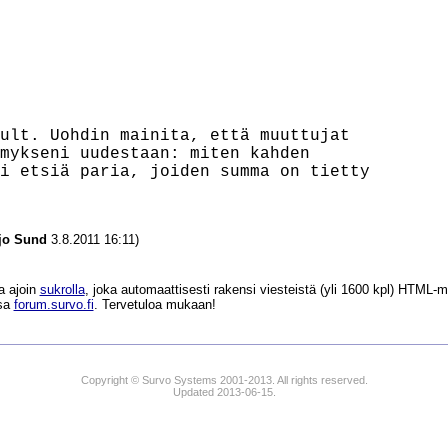
ult. Uohdin mainita, että muuttujat

mykseni uudestaan: miten kahden

i etsiä paria, joiden summa on tietty

jo Sund
3.8.2011 16:11)
a ajoin
sukrolla
, joka automaattisesti rakensi viesteistä (yli 1600 kpl) HTM
ssa
forum.survo.fi
. Tervetuloa mukaan!
Copyright © Survo Systems 2001-2013. All rights reserved.
Updated 2013-06-15.