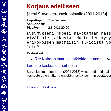
Korjaus edelliseen
[viesti Survo-keskustelupalstalla (2001-2013)]
Kirjoittaja:
Yrjö Sepänen
Sähköposti:
-
Päiväys:
2.8.2011 20:20
Kysymykseni rupesi näyttämään hass
eivät ole jatkuvia. Muotoilen kysy
erikokoisen matriisin alkioista vo
Vastaukset:
Re: Kahden matriisin alkioiden summat
(
Rei
Luettelo keskustelunaiheista
Survo-keskustelupalstan (2001-2013) viestit arkistoitiin aik
keskustelua on jatkettu entistäkin aktiivisemmin osoittee
Etusivu
|
Keskustelu