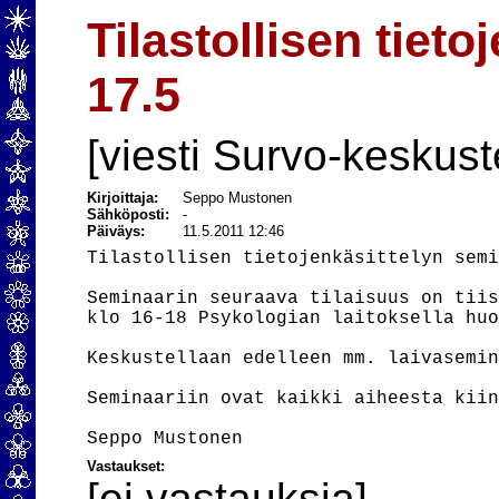
Tilastollisen tiet
17.5
[viesti Survo-keskust
Kirjoittaja:
Seppo Mustonen
Sähköposti:
-
Päiväys:
11.5.2011 12:46
Tilastollisen tietojenkäsittelyn semi
Seminaarin seuraava tilaisuus on tiis
klo 16-18 Psykologian laitoksella huo
Keskustellaan edelleen mm. laivasemin
Seminaariin ovat kaikki aiheesta kiin
Vastaukset:
[ei vastauksia]