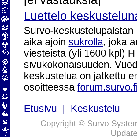
Luettelo keskustelun
Survo-keskustelupalstan (2
aika ajoin
sukrolla
, joka 
viesteistä (yli 1600 kpl)
sivukokonaisuuden. Vuod
keskustelua on jatkettu e
osoitteessa
forum.survo.f
Etusivu
|
Keskustelu
Copyright © Survo Systems
Update