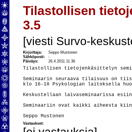
Tilastollisen tiet
3.5
[viesti Survo-keskust
Kirjoittaja:
Seppo Mustonen
Sähköposti:
-
Päiväys:
26.4.2011 11:36
Tilastollisen tietojenkäsittelyn semi
Seminaarin seuraava tilaisuus on tiis
klo 16-18 Psykologian laitoksella huo
Keskustellaan laivaseminaarissa esiin
Seminaariin ovat kaikki aiheesta kiin
Vastaukset:
[ei vastauksia]