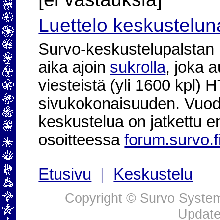
Luettelo keskustelun
Survo-keskustelupalstan (2
aika ajoin
sukrolla
, joka 
viesteistä (yli 1600 kpl)
sivukokonaisuuden. Vuod
keskustelua on jatkettu e
osoitteessa
forum.survo.f
Etusivu
|
Keskustelu
Copyright © Survo Systems
Update