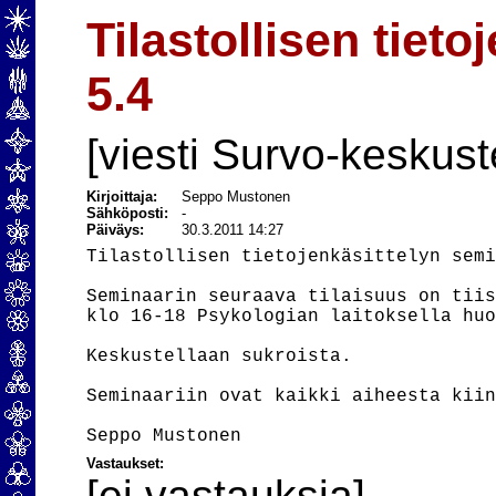
Tilastollisen tiet
5.4
[viesti Survo-keskust
Kirjoittaja:
Seppo Mustonen
Sähköposti:
-
Päiväys:
30.3.2011 14:27
Tilastollisen tietojenkäsittelyn semi
Seminaarin seuraava tilaisuus on tiis
klo 16-18 Psykologian laitoksella huo
Keskustellaan sukroista.

Seminaariin ovat kaikki aiheesta kiin
Vastaukset:
[ei vastauksia]