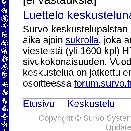
Luettelo keskustelun
Survo-keskustelupalstan (2
aika ajoin
sukrolla
, joka 
viesteistä (yli 1600 kpl)
sivukokonaisuuden. Vuod
keskustelua on jatkettu e
osoitteessa
forum.survo.f
Etusivu
|
Keskustelu
Copyright © Survo Systems
Update