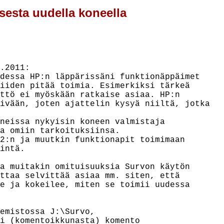
esta uudella koneella
.2011:

dessa HP:n läppärissäni funktionäppäimet

iiden pitää toimia. Esimerkiksi tärkeä

ttö ei myöskään ratkaise asiaa. HP:n

ivään, joten ajattelin kysyä niiltä, jotka

neissa nykyisin koneen valmistaja

a omiin tarkoituksiinsa.

2:n ja muutkin funktionapit toimimaan

intä.

a muitakin omituisuuksia Survon käytön

ttaa selvittää asiaa mm. siten, että

e ja kokeilee, miten se toimii uudessa

emistossa J:\Survo,

i (komentoikkunasta) komento
