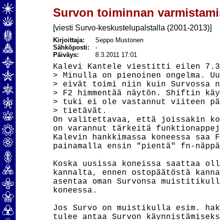
Survon toiminnan varmistamis
[viesti Survo-keskustelupalstalla (2001-2013)]
Kirjoittaja:
Seppo Mustonen
Sähköposti:
-
Päiväys:
8.3.2011 17:01
Kalevi Kantele viestitti eilen 7.3
> Minulla on pienoinen ongelma. Uu
> eivät toimi niin kuin Survossa n
> F2 himmentää näytön. Shiftin käy
> tuki ei ole vastannut viiteen pä
> tietävät.

On valitettavaa, että joissakin ko
on varannut tärkeitä funktionappej
Kalevin hankkimassa koneessa saa F
painamalla ensin "pientä" fn-näppä
Koska uusissa koneissa saattaa oll
kannalta, ennen ostopäätöstä kanna
asentaa oman Survonsa muistitikull
koneessa.

Jos Survo on muistikulla esim. hak
tulee antaa Survon käynnistämiseks