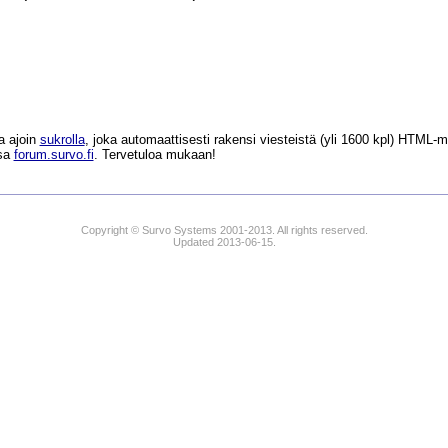
a ajoin
sukrolla
, joka automaattisesti rakensi viesteistä (yli 1600 kpl) HTM
ssa
forum.survo.fi
. Tervetuloa mukaan!
Copyright © Survo Systems 2001-2013. All rights reserved.
Updated 2013-06-15.