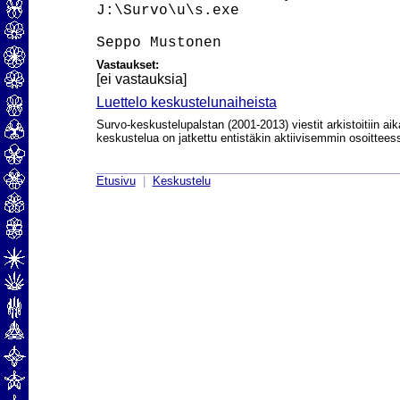
J:\Survo\u\s.exe

Vastaukset:
[ei vastauksia]
Luettelo keskustelunaiheista
Survo-keskustelupalstan (2001-2013) viestit arkistoitiin aik
keskustelua on jatkettu entistäkin aktiivisemmin osoittee
Etusivu
|
Keskustelu