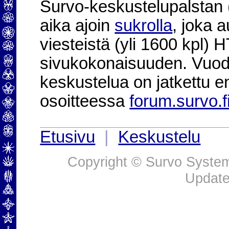
Survo-keskustelupalstan (2
aika ajoin
sukrolla
, joka 
viesteistä (yli 1600 kpl)
sivukokonaisuuden. Vuod
keskustelua on jatkettu e
osoitteessa
forum.survo.f
Etusivu
|
Keskustelu
Copyright © Survo Systems
Update