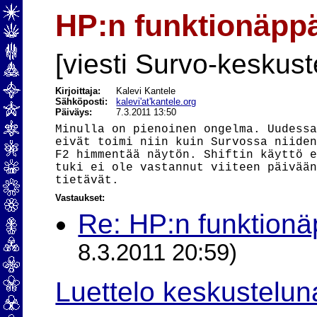
HP:n funktionäpp
[viesti Survo-keskust
Kirjoittaja:
Kalevi Kantele
Sähköposti:
kalevi'at'kantele.org
Päiväys:
7.3.2011 13:50
Minulla on pienoinen ongelma. Uudessa
eivät toimi niin kuin Survossa niiden
F2 himmentää näytön. Shiftin käyttö e
tuki ei ole vastannut viiteen päivään
Vastaukset:
Re: HP:n funktion
8.3.2011 20:59)
Luettelo keskustelun