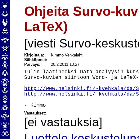
Ohjeita Survo-kuv
LaTeX)
[viesti Survo-keskust
Kirjoittaja:
Kimmo Vehkalahti
Sähköposti:
-
Päiväys:
20.2.2011 10:27
Tulin laatineeksi Data-analyysin kurs
Survo-kuvien siirtoon Word- ja LaTeX-
http://www.helsinki.fi/~kvehkala/da/
http://www.helsinki.fi/~kvehkala/da/
Vastaukset:
[ei vastauksia]
Luettelo keskustelun