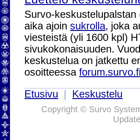
Survo-keskustelupalstan (2
aika ajoin
sukrolla
, joka 
viesteistä (yli 1600 kpl)
sivukokonaisuuden. Vuod
keskustelua on jatkettu e
osoitteessa
forum.survo.f
Etusivu
|
Keskustelu
Copyright © Survo Systems
Update