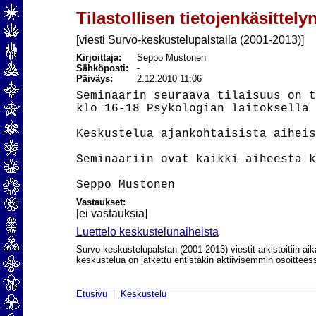
Tilastollisen tietojenkäsittely
[viesti Survo-keskustelupalstalla (2001-2013)]
Kirjoittaja:
Seppo Mustonen
Sähköposti:
-
Päiväys:
2.12.2010 11:06
Seminaarin seuraava tilaisuus on t
klo 16-18 Psykologian laitoksella 
Keskustelua ajankohtaisista aiheis
Seminaariin ovat kaikki aiheesta k
Vastaukset:
[ei vastauksia]
Luettelo keskustelunaiheista
Survo-keskustelupalstan (2001-2013) viestit arkistoitiin aik
keskustelua on jatkettu entistäkin aktiivisemmin osoittee
Etusivu
|
Keskustelu