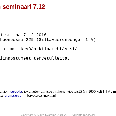
n seminaari 7.12
iistaina 7.12.2010

huoneessa 229 (Siltavuorenpenger 1 A).

ta, mm. kevään kilpatehtävästä

iinnostuneet tervetulleita.

a ajoin
sukrolla
, joka automaattisesti rakensi viesteistä (yli 1600 kpl) HTM
ssa
forum.survo.fi
. Tervetuloa mukaan!
Copyright © Survo Systems 2001-2013. All rights reserved.