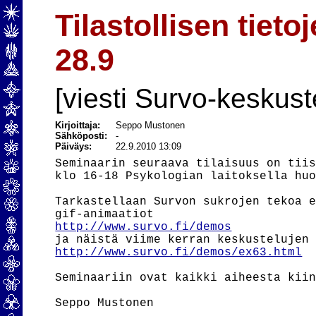
Tilastollisen tiet
28.9
[viesti Survo-keskust
Kirjoittaja:
Seppo Mustonen
Sähköposti:
-
Päiväys:
22.9.2010 13:09
Seminaarin seuraava tilaisuus on tiis
klo 16-18 Psykologian laitoksella huo
Tarkastellaan Survon sukrojen tekoa e
http://www.survo.fi/demos
http://www.survo.fi/demos/ex63.html
Seminaariin ovat kaikki aiheesta kiin