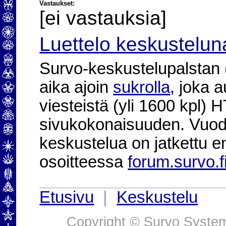
Vastaukset:
[ei vastauksia]
Luettelo keskustelun
Survo-keskustelupalstan (2
aika ajoin
sukrolla
, joka 
viesteistä (yli 1600 kpl)
sivukokonaisuuden. Vuod
keskustelua on jatkettu e
osoitteessa
forum.survo.f
Etusivu
|
Keskustelu
Copyright © Survo Systems