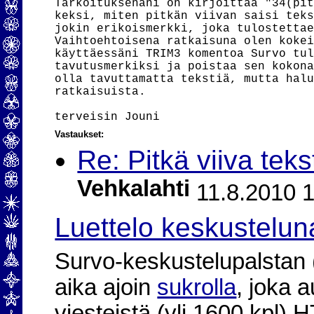
Tarkoituksenani on kirjoittaa "34(pit
keksi, miten pitkän viivan saisi teks
jokin erikoismerkki, joka tulostettae
Vaihtoehtoisena ratkaisuna olen kokei
käyttäessäni TRIM3 komentoa Survo tul
tavutusmerkiksi ja poistaa sen kokona
olla tavuttamatta tekstiä, mutta halu
ratkaisuista.

Vastaukset:
Re: Pitkä viiva teks
Vehkalahti
11.8.2010 1
Luettelo keskustelun
Survo-keskustelupalstan (2
aika ajoin
sukrolla
, joka 
viesteistä (yli 1600 kpl)