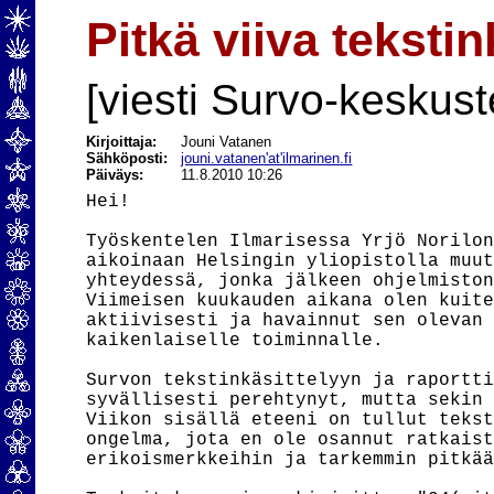
Pitkä viiva teksti
[viesti Survo-keskust
Kirjoittaja:
Jouni Vatanen
Sähköposti:
jouni.vatanen'at'ilmarinen.fi
Päiväys:
11.8.2010 10:26
Hei!

Työskentelen Ilmarisessa Yrjö Norilon
aikoinaan Helsingin yliopistolla muut
yhteydessä, jonka jälkeen ohjelmiston
Viimeisen kuukauden aikana olen kuite
aktiivisesti ja havainnut sen olevan 
kaikenlaiselle toiminnalle.

Survon tekstinkäsittelyyn ja raportti
syvällisesti perehtynyt, mutta sekin 
Viikon sisällä eteeni on tullut tekst
ongelma, jota en ole osannut ratkaist
erikoismerkkeihin ja tarkemmin pitkää