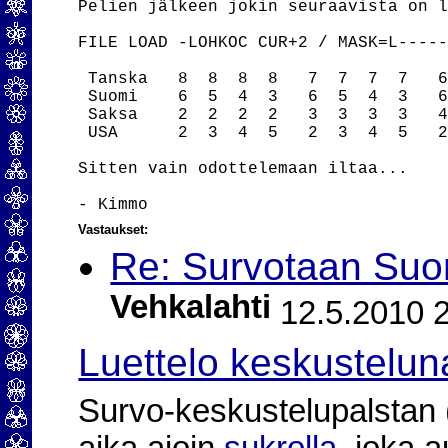
Pelien jälkeen jokin seuraavista on l
FILE LOAD -LOHKOC CUR+2 / MASK=L-----
 Tanska   8  8  8  8   7  7  7  7   6
 Suomi    6  5  4  3   6  5  4  3   6
 Saksa    2  2  2  2   3  3  3  3   4
 USA      2  3  4  5   2  3  4  5   2
Sitten vain odottelemaan iltaa...

Vastaukset:
Re: Survotaan Suom
Vehkalahti
12.5.2010 2
Luettelo keskustelun
Survo-keskustelupalstan (2