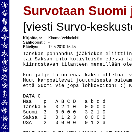
Survotaan Suomi 
[viesti Survo-keskust
Kirjoittaja:
Kimmo Vehkalahti
Sähköposti:
-
Päiväys:
12.5.2010 15:45
Tanskan ponnahdus jääkiekon eliittiin
tai Saksan into kotiyleisön edessä ta
kiinnostavan tilanteen meneillään ole
Kun jäljellä on enää kaksi ottelua, v
Muut kamppailevat joutumisesta putoam
että Suomi vie jopa lohkovoiton! :) K
DATA C

Maa    p   A B C D   a b c d

Tanska 5   3 2 1 0   0 0 0 0

Suomi  3   0 0 0 0   3 2 1 0

Saksa  2   0 1 2 3   0 0 0 0

USA    2   0 0 0 0   0 1 2 3
