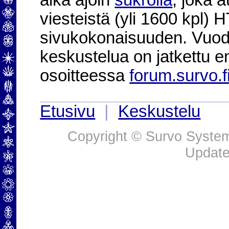
aika ajoin
sukrolla
, joka 
viesteistä (yli 1600 kpl)
sivukokonaisuuden. Vuod
keskustelua on jatkettu e
osoitteessa
forum.survo.f
Etusivu
|
Keskustelu
Copyright © Survo Systems
Update