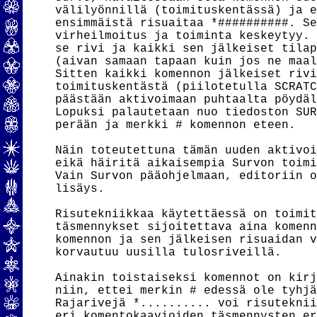
välilyönnillä (toimituskentässä) ja e
ensimmäistä risuaitaa *##########. Se
virheilmoitus ja toiminta keskeytyy. 
se rivi ja kaikki sen jälkeiset tilap
(aivan samaan tapaan kuin jos ne maal
Sitten kaikki komennon jälkeiset rivi
toimituskentästä (piilotetulla SCRATC
päästään aktivoimaan puhtaalta pöydäl
Lopuksi palautetaan nuo tiedoston SUR
perään ja merkki # komennon eteen.

Näin toteutettuna tämän uuden aktivoi
eikä häiritä aikaisempia Survon toimi
Vain Survon pääohjelmaan, editoriin o
lisäys.

Risutekniikkaa käytettäessä on toimit
täsmennykset sijoitettava aina komenn
komennon ja sen jälkeisen risuaidan v
korvautuu uusilla tulosriveillä.

Ainakin toistaiseksi komennot on kirj
niin, ettei merkin # edessä ole tyhjä
Rajarivejä *.......... voi risuteknii
eri komentokaavioiden täsmennysten er