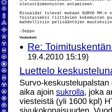
oletustäsmennysten antamiseen.

Risuaidat tulevat mukaan SURVO MM:n v
Toistaiseksi riittävien kokemusten pu
mahdollisiin pelisääntöjen muutoksiin
Vastaukset:
Re: Toimituskentän 
19.4.2010 15:19)
Luettelo keskustelun
Survo-keskustelupalstan (2
aika ajoin
sukrolla
, joka 
viesteistä (yli 1600 kpl)
sivukokonaisuuden. Vuod