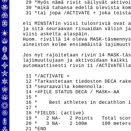
 29 *Myös nämä rivit säilyvät aktivoi
 30 *mikä tahansa edellä olevista kom
 31 *tai jopa /ACTIVATE + joka toista
eli MINSTATin viisi tulosriviä ovat a
ja sitä seuraavan risuaidan väliin ja
viisi askelta alaspäin.

Huom. rivillä 14 oleva MASK-täsmennys
aineiston kolme ensimmäistä lajimuutt
Jos nyt rajoitetaan rivin 14 MASK-täs
lajimuuttujaan ja aktivoidaan kaikki 
automaattisesti rivin 11 /ACTIVATElla
 11 */ACTIVATE +

 12 *Tarkastetaan tiedoston DECA rake
 13 *seuraavalla komennolla:

 14 +#FILE STATUS DECA / MASK=-AA

 15 *

 16 *    Best athletes in decathlon i
 17 *                                
 18 *FIELDS: (active)

 19 *   2 NA-   2 Points   Total scor
 20 *   3 NA-   2 100m     100 meters
 21 *END
