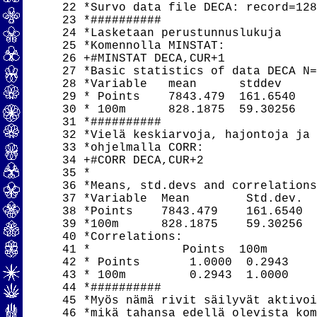
 22 *Survo data file DECA: record=128
 23 *##########

 24 *Lasketaan perustunnuslukuja

 25 *Komennolla MINSTAT:

 26 +#MINSTAT DECA,CUR+1

 27 *Basic statistics of data DECA N=
 28 *Variable   mean      stddev     
 29 * Points    7843.479  161.6540   
 30 * 100m      828.1875  59.30256   
 31 *##########

 32 *Vielä keskiarvoja, hajontoja ja 
 33 *ohjelmalla CORR:

 34 +#CORR DECA,CUR+2

 35 *

 36 *Means, std.devs and correlations
 37 *Variable  Mean        Std.dev.

 38 *Points    7843.479    161.6540

 39 *100m      828.1875    59.30256

 40 *Correlations:

 41 *             Points  100m

 42 * Points       1.0000  0.2943

 43 * 100m         0.2943  1.0000

 44 *##########

 45 *Myös nämä rivit säilyvät aktivoi
 46 *mikä tahansa edellä olevista kom