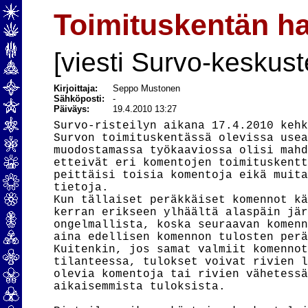
Toimituskentän hal
[viesti Survo-keskust
Kirjoittaja:
Seppo Mustonen
Sähköposti:
-
Päiväys:
19.4.2010 13:27
Survo-risteilyn aikana 17.4.2010 kehk
Survon toimituskentässä olevissa usea
muodostamassa työkaaviossa olisi mahd
etteivät eri komentojen toimituskentt
peittäisi toisia komentoja eikä muita
tietoja.

Kun tällaiset peräkkäiset komennot kä
kerran erikseen ylhäältä alaspäin jär
ongelmallista, koska seuraavan komenn
aina edellisen komennon tulosten perä
Kuitenkin, jos samat valmiit komennot
tilanteessa, tulokset voivat rivien l
olevia komentoja tai rivien vähetessä
aikaisemmista tuloksista.
