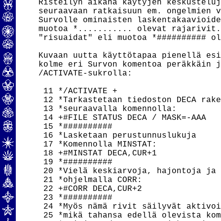
Risteilyn aikana käytyjen keskusteluj
seuraavaan ratkaisuun em. ongelmien v
Survolle ominaisten laskentakaavioide
muotoa *........... olevat rajarivit.
"risuaidat" eli muotoa *########## ol
Kuvaan uutta käyttötapaa pienellä esi
kolme eri Survon komentoa peräkkäin j
/ACTIVATE-sukrolla:

 11 */ACTIVATE +

 12 *Tarkastetaan tiedoston DECA rake
 13 *seuraavalla komennolla:

 14 +#FILE STATUS DECA / MASK=-AAA

 15 *##########

 16 *Lasketaan perustunnuslukuja

 17 *Komennolla MINSTAT:

 18 +#MINSTAT DECA,CUR+1

 19 *##########

 20 *Vielä keskiarvoja, hajontoja ja 
 21 *ohjelmalla CORR:

 22 +#CORR DECA,CUR+2

 23 *##########

 24 *Myös nämä rivit säilyvät aktivoi
 25 *mikä tahansa edellä olevista kom