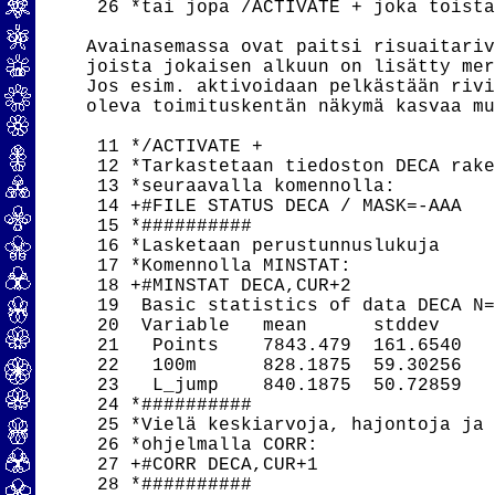
 26 *tai jopa /ACTIVATE + joka toista
Avainasemassa ovat paitsi risuaitariv
joista jokaisen alkuun on lisätty mer
Jos esim. aktivoidaan pelkästään rivi
oleva toimituskentän näkymä kasvaa mu
 11 */ACTIVATE +

 12 *Tarkastetaan tiedoston DECA rake
 13 *seuraavalla komennolla:

 14 +#FILE STATUS DECA / MASK=-AAA

 15 *##########

 16 *Lasketaan perustunnuslukuja

 17 *Komennolla MINSTAT:

 18 +#MINSTAT DECA,CUR+2

 19  Basic statistics of data DECA N=
 20  Variable   mean      stddev     
 21   Points    7843.479  161.6540   
 22   100m      828.1875  59.30256   
 23   L_jump    840.1875  50.72859   
 24 *##########

 25 *Vielä keskiarvoja, hajontoja ja 
 26 *ohjelmalla CORR:

 27 +#CORR DECA,CUR+1

 28 *##########
