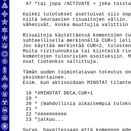
 47 *tai jopa /ACTIVATE + joka toista
Kaikki tulotukset asettuivat siis sop
niitä seuraavien risuaitojen väliin. 
vähenivät, koska muuttujia valittiin 
Risuaitoja käytettäessä komentojen tu
suhteellisella merkinnällä CUR+1 (eli
Jos käyttää merkintää CUR+2, tulosten
Muita rivitunnuksia tai kiinteitä riv
komentojen tulosrivien osoituksiin. M
ovat tietenkin sallittuja.

Tämän uuden toimintatavan toteutus on
yksinkertainen.

Esim. kun aktivoidaan MINSTAT tilante
 18 *#MINSTAT DECA,CUR+1

 19 *

 20 * (mahdollisia aikaisempia tuloks
 21 *

 22 *##########

 23 *jatkuu...

Survo, havaitessaan että komennon ede