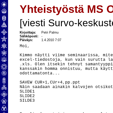
Yhteistyöstä MS O
[viesti Survo-keskust
Kirjoittaja:
Petri Palmu
Sähköposti:
-
Päiväys:
1.4.2010 7:07
Moi,

Kimmo näytti viime seminaarissa, mite
excel-tiedostoja, kun vain surutta la
.xls. Olen itsekin tehnyt samantyyppi
kanssakin homma onnistuu, mutta käytt
odottamatonta...

SAVEW CUR+1,CUr+4,pp.ppt

Näin saadaan ainakin kalvojen otsikot
SLIDE1

SLIDE2

SILDE3
