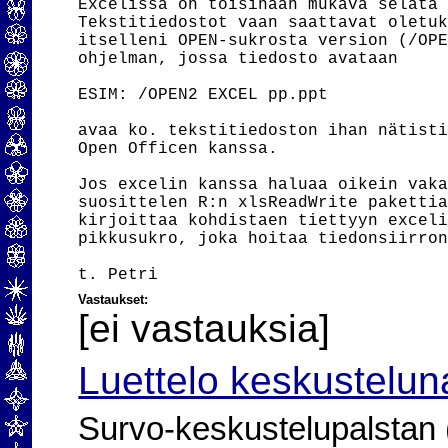
Excelissä on toisinaan mukava selata 
Tekstitiedostot vaan saattavat oletuk
itselleni OPEN-sukrosta version (/OPE
ohjelman, jossa tiedosto avataan

ESIM: /OPEN2 EXCEL pp.ppt

avaa ko. tekstitiedoston ihan nätisti
Open Officen kanssa.

Jos excelin kanssa haluaa oikein vaka
suosittelen R:n xlsReadWrite pakettia
kirjoittaa kohdistaen tiettyyn exceli
pikkusukro, joka hoitaa tiedonsiirron
Vastaukset:
[ei vastauksia]
Luettelo keskustelun
Survo-keskustelupalstan (2