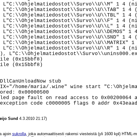
 L"C:\\Ohjelmatiedostot\\Survo\\U\\M" 1 4 (ni
 L"C:\\Ohjelmatiedostot\\Survo\\U\\TAB" 1 4 (
 L"C:\\Ohjelmatiedostot\\Survo\\U\\TBL" 1 4 (
 L"C:\\Ohjelmatiedostot\\Survo\\U\\F" 1 4 (ni
 L"C:\\Ohjelmatiedostot\\Survo\\U\\L" 1 4 (ni
 L"C:\\Ohjelmatiedostot\\Survo\\U\\DEMOS" 1 4
 L"C:\\Ohjelmatiedostot\\Survo\\U\\SND" 1 4 (
 L"C:\\Ohjelmatiedostot\\Survo\\U\\MATRIX" 1 
 L"C:\\Ohjelmatiedostot\\Survo\\U\\R" 1 4 (ni
), L"C:\\Ohjelmatiedostot\\Survo\\unins000.ex
ile (0x15bbf8)

ile (0x15bbf8)

DllCanUnloadNow stub

IX="/home/maria/.wine" wine start "C:\Ohjelma
ored: 0x00000500

led page fault on read access to 0x00200064 a
eijo Sund
4.3.2010 21:17)
a ajoin
sukrolla
, joka automaattisesti rakensi viesteistä (yli 1600 kpl) HTM