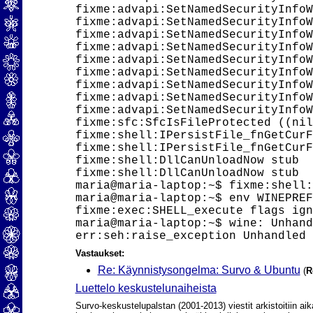
fixme:advapi:SetNamedSecurityInfoW
fixme:advapi:SetNamedSecurityInfoW
fixme:advapi:SetNamedSecurityInfoW
fixme:advapi:SetNamedSecurityInfoW
fixme:advapi:SetNamedSecurityInfoW
fixme:advapi:SetNamedSecurityInfoW
fixme:advapi:SetNamedSecurityInfoW
fixme:advapi:SetNamedSecurityInfoW
fixme:advapi:SetNamedSecurityInfoW
fixme:sfc:SfcIsFileProtected ((nil
fixme:shell:IPersistFile_fnGetCurF
fixme:shell:IPersistFile_fnGetCurF
fixme:shell:DllCanUnloadNow stub

fixme:shell:DllCanUnloadNow stub

maria@maria-laptop:~$ fixme:shell:
maria@maria-laptop:~$ env WINEPREF
fixme:exec:SHELL_execute flags ign
maria@maria-laptop:~$ wine: Unhand
Vastaukset:
Re: Käynnistysongelma: Survo & Ubuntu
(
R
Luettelo keskustelunaiheista
Survo-keskustelupalstan (2001-2013) viestit arkistoitiin aik