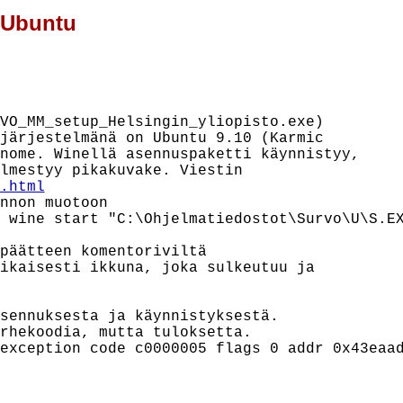
 Ubuntu
VO_MM_setup_Helsingin_yliopisto.exe)

järjestelmänä on Ubuntu 9.10 (Karmic

nome. Winellä asennuspaketti käynnistyy,

.html
nnon muotoon

 wine start "C:\Ohjelmatiedostot\Survo\U\S.EX
päätteen komentoriviltä

ikaisesti ikkuna, joka sulkeutuu ja

sennuksesta ja käynnistyksestä.

rhekoodia, mutta tuloksetta.

exception code c0000005 flags 0 addr 0x43eaad