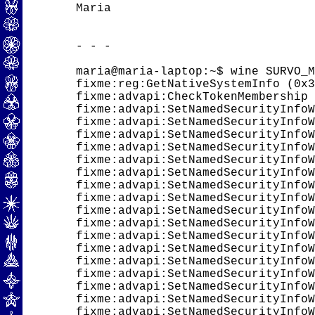
Maria

- - -

maria@maria-laptop:~$ wine SURVO_M
fixme:reg:GetNativeSystemInfo (0x3
fixme:advapi:CheckTokenMembership 
fixme:advapi:SetNamedSecurityInfoW
fixme:advapi:SetNamedSecurityInfoW
fixme:advapi:SetNamedSecurityInfoW
fixme:advapi:SetNamedSecurityInfoW
fixme:advapi:SetNamedSecurityInfoW
fixme:advapi:SetNamedSecurityInfoW
fixme:advapi:SetNamedSecurityInfoW
fixme:advapi:SetNamedSecurityInfoW
fixme:advapi:SetNamedSecurityInfoW
fixme:advapi:SetNamedSecurityInfoW
fixme:advapi:SetNamedSecurityInfoW
fixme:advapi:SetNamedSecurityInfoW
fixme:advapi:SetNamedSecurityInfoW
fixme:advapi:SetNamedSecurityInfoW
fixme:advapi:SetNamedSecurityInfoW
fixme:advapi:SetNamedSecurityInfoW
fixme:advapi:SetNamedSecurityInfoW