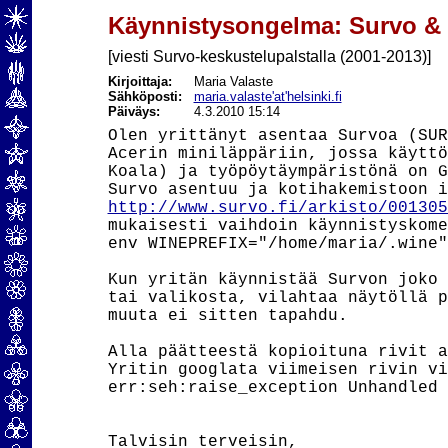
Käynnistysongelma: Survo &
[viesti Survo-keskustelupalstalla (2001-2013)]
Kirjoittaja:
Maria Valaste
Sähköposti:
maria.valaste'at'helsinki.fi
Päiväys:
4.3.2010 15:14
Olen yrittänyt asentaa Survoa (SUR
Acerin miniläppäriin, jossa käyttö
Koala) ja työpöytäympäristönä on G
http://www.survo.fi/arkisto/001305
mukaisesti vaihdoin käynnistyskome
env WINEPREFIX="/home/maria/.wine"
Kun yritän käynnistää Survon joko 
tai valikosta, vilahtaa näytöllä p
muuta ei sitten tapahdu.

Alla päätteestä kopioituna rivit a
Yritin googlata viimeisen rivin vi
err:seh:raise_exception Unhandled 
Talvisin terveisin,
