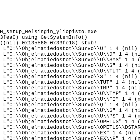
M_setup_Helsingin_yliopisto.exe

3fea0) using GetSystemInfo()

((nil) 0x135560 0x33fe18) stub!

 L"C:\\Ohjelmatiedostot\\Survo\\U" 1 4 (nil) 
 L"C:\\Ohjelmatiedostot\\Survo\\U\\D" 1 4 (ni
 L"C:\\Ohjelmatiedostot\\Survo\\U\\SYS" 1 4 (
 L"C:\\Ohjelmatiedostot\\Survo\\U\\S" 1 4 (ni
 L"C:\\Ohjelmatiedostot\\Survo\\U\\TUT" 1 4 (
 L"C:\\Ohjelmatiedostot\\Survo\\S" 1 4 (nil) 
 L"C:\\Ohjelmatiedostot\\Survo\\TUT" 1 4 (nil
 L"C:\\Ohjelmatiedostot\\Survo\\TMP" 1 4 (nil
 L"C:\\Ohjelmatiedostot\\Survo\\U\\TMP" 1 4 (
 L"C:\\Ohjelmatiedostot\\Survo\\U\\FI" 1 4 (n
 L"C:\\Ohjelmatiedostot\\Survo\\Q" 1 4 (nil) 
 L"C:\\Ohjelmatiedostot\\Survo\\U\\G" 1 4 (ni
 L"C:\\Ohjelmatiedostot\\Survo\\U\\PS" 1 4 (n
 L"C:\\Ohjelmatiedostot\\Survo\\OPETUS" 1 4 (
 L"C:\\Ohjelmatiedostot\\Survo\\OPETUS\\DSTAR
 L"C:\\Ohjelmatiedostot\\Survo\\EX" 1 4 (nil)
 L"C:\\Ohjelmatiedostot\\Survo\\EX\\P" 1 4 (n