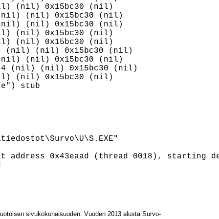
l) (nil) 0x15bc30 (nil)

nil) (nil) 0x15bc30 (nil)

nil) (nil) 0x15bc30 (nil)

l) (nil) 0x15bc30 (nil)

l) (nil) 0x15bc30 (nil)

 (nil) (nil) 0x15bc30 (nil)

nil) (nil) 0x15bc30 (nil)

4 (nil) (nil) 0x15bc30 (nil)

l) (nil) 0x15bc30 (nil)

e") stub

tiedostot\Survo\U\S.EXE"

t address 0x43eaad (thread 0018), starting de
L-muotoisen sivukokonaisuuden. Vuoden 2013 alusta Survo-