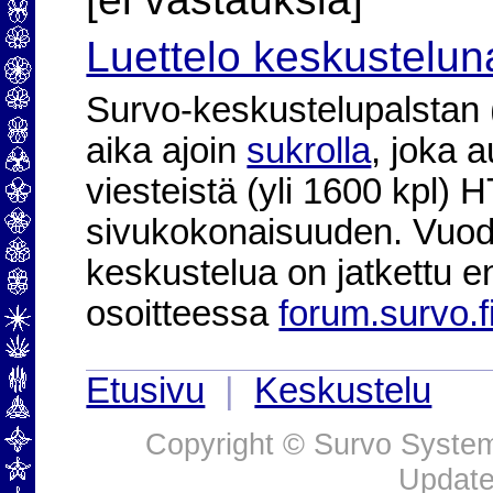
Luettelo keskustelun
Survo-keskustelupalstan (2
aika ajoin
sukrolla
, joka 
viesteistä (yli 1600 kpl)
sivukokonaisuuden. Vuod
keskustelua on jatkettu e
osoitteessa
forum.survo.f
Etusivu
|
Keskustelu
Copyright © Survo Systems
Update