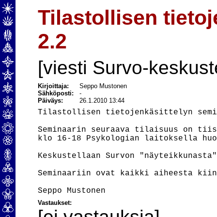
Tilastollisen tiet
2.2
[viesti Survo-keskust
Kirjoittaja:
Seppo Mustonen
Sähköposti:
-
Päiväys:
26.1.2010 13:44
Tilastollisen tietojenkäsittelyn semi
Seminaarin seuraava tilaisuus on tiis
klo 16-18 Psykologian laitoksella huo
Keskustellaan Survon "näyteikkunasta"
Seminaariin ovat kaikki aiheesta kiin
Vastaukset:
[ei vastauksia]