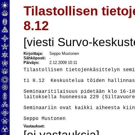
Tilastollisen tiet
8.12
[viesti Survo-keskust
Kirjoittaja:
Seppo Mustonen
Sähköposti:
-
Päiväys:
2.12.2009 10:11
Tilastollisen tietojenkäsittelyn semi
ti 8.12  Keskustelua töiden hallinnas
Seminaaritilaisuus pidetään klo 16-18
laitoksella huoneessa 229 (Siltavuore
Seminaariin ovat kaikki aiheesta kiin
Vastaukset:
[ei vastauksia]