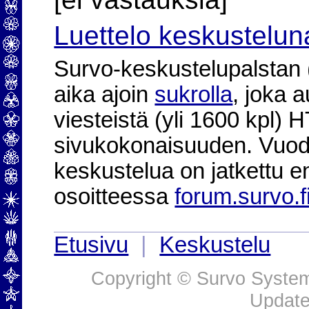
Luettelo keskustelun
Survo-keskustelupalstan (2
aika ajoin
sukrolla
, joka 
viesteistä (yli 1600 kpl)
sivukokonaisuuden. Vuod
keskustelua on jatkettu e
osoitteessa
forum.survo.f
Etusivu
|
Keskustelu
Copyright © Survo Systems
Update