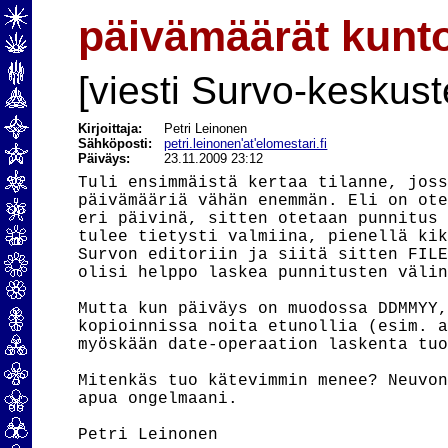
päivämäärät kunt
[viesti Survo-keskust
Kirjoittaja:
Petri Leinonen
Sähköposti:
petri.leinonen'at'elomestari.fi
Päiväys:
23.11.2009 23:12
Tuli ensimmäistä kertaa tilanne, joss
päivämääriä vähän enemmän. Eli on ote
eri päivinä, sitten otetaan punnitus 
tulee tietysti valmiina, pienellä kik
Survon editoriin ja siitä sitten FILE
olisi helppo laskea punnitusten välin
Mutta kun päiväys on muodossa DDMMYY,
kopioinnissa noita etunollia (esim. a
myöskään date-operaation laskenta tuo
Mitenkäs tuo kätevimmin menee? Neuvon
apua ongelmaani.
