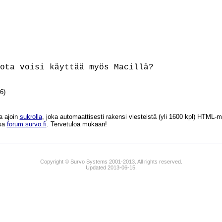
6)
a ajoin
sukrolla
, joka automaattisesti rakensi viesteistä (yli 1600 kpl) HTM
ssa
forum.survo.fi
. Tervetuloa mukaan!
Copyright © Survo Systems 2001-2013. All rights reserved.
Updated 2013-06-15.