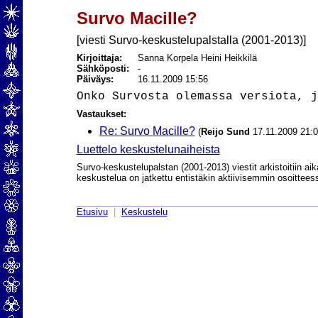
Survo Macille?
[viesti Survo-keskustelupalstalla (2001-2013)]
Kirjoittaja:
Sanna Korpela Heini Heikkilä
Sähköposti:
-
Päiväys:
16.11.2009 15:56
Vastaukset:
Re: Survo Macille?
(
Reijo Sund
17.11.2009 21:0
Luettelo keskustelunaiheista
Survo-keskustelupalstan (2001-2013) viestit arkistoitiin aik
keskustelua on jatkettu entistäkin aktiivisemmin osoittee
Etusivu
|
Keskustelu