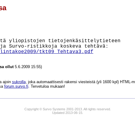
sa
tä yliopistojen tietojenkäsittelytieteen

lintakoe2009/tkt09_Tehtava3.pdf
a ollut
5.6.2009 15:55)
a ajoin
sukrolla
, joka automaattisesti rakensi viesteistä (yli 1600 kpl) HTM
ssa
forum.survo.fi
. Tervetuloa mukaan!
Copyright © Survo Systems 2001-2013. All rights reserved.
Updated 2013-06-15.