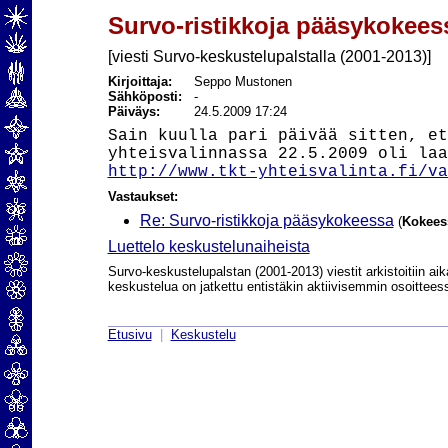
Survo-ristikkoja pääsykokees
[viesti Survo-keskustelupalstalla (2001-2013)]
Kirjoittaja:
Seppo Mustonen
Sähköposti:
-
Päiväys:
24.5.2009 17:24
Sain kuulla pari päivää sitten, et
http://www.tkt-yhteisvalinta.fi/va
Vastaukset:
Re: Survo-ristikkoja pääsykokeessa
(
Kokeess
Luettelo keskustelunaiheista
Survo-keskustelupalstan (2001-2013) viestit arkistoitiin aik
keskustelua on jatkettu entistäkin aktiivisemmin osoittee
Etusivu
|
Keskustelu