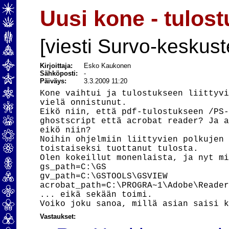
Uusi kone - tulos
[viesti Survo-keskust
Kirjoittaja:
Esko Kaukonen
Sähköposti:
-
Päiväys:
3.3.2009 11:20
Kone vaihtui ja tulostukseen liittyvi
vielä onnistunut.

Eikö niin, että pdf-tulostukseen /PS-
ghostscript että acrobat reader? Ja a
eikö niin?

Noihin ohjelmiin liittyvien polkujen 
toistaiseksi tuottanut tulosta.

Olen kokeillut monenlaista, ja nyt mi
gs_path=C:\GS

gv_path=C:\GSTOOLS\GSVIEW

acrobat_path=C:\PROGRA~1\Adobe\Reader
... eikä sekään toimi.

Vastaukset: