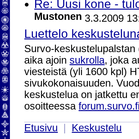
Re: Uusi kone - tu
Mustonen
3.3.2009 13
Luettelo keskustelun
Survo-keskustelupalstan (2
aika ajoin
sukrolla
, joka 
viesteistä (yli 1600 kpl)
sivukokonaisuuden. Vuod
keskustelua on jatkettu e
osoitteessa
forum.survo.f
Etusivu
|
Keskustelu