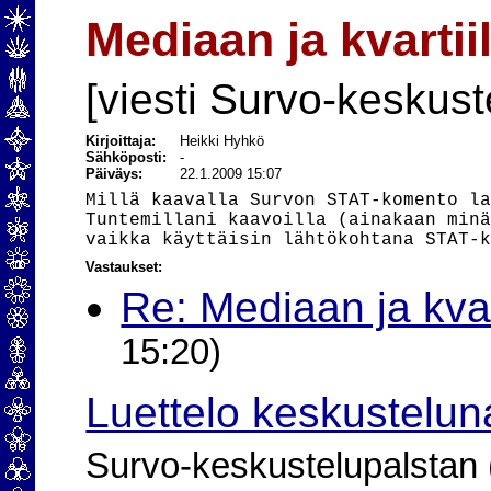
Mediaan ja kvartiil
[viesti Survo-keskust
Kirjoittaja:
Heikki Hyhkö
Sähköposti:
-
Päiväys:
22.1.2009 15:07
Millä kaavalla Survon STAT-komento la
Tuntemillani kaavoilla (ainakaan minä
Vastaukset:
Re: Mediaan ja kvart
15:20)
Luettelo keskustelun
Survo-keskustelupalstan (2