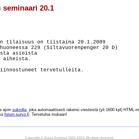
n seminaari 20.1
n tilaisuus on tiistaina 20.1.2009

huoneessa 229 (Siltavuorenpenger 20 D)

sta asioista

 aiheista.

iinnostuneet tervetulleita.

a ajoin
sukrolla
, joka automaattisesti rakensi viesteistä (yli 1600 kpl) HTM
ssa
forum.survo.fi
. Tervetuloa mukaan!
Copyright © Survo Systems 2001-2013. All rights reserved.