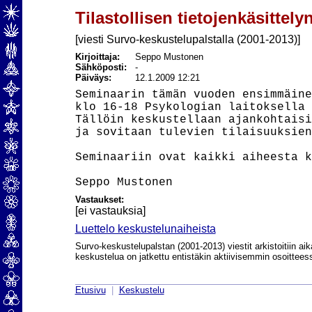
Tilastollisen tietojenkäsittely
[viesti Survo-keskustelupalstalla (2001-2013)]
Kirjoittaja:
Seppo Mustonen
Sähköposti:
-
Päiväys:
12.1.2009 12:21
Seminaarin tämän vuoden ensimmäine
klo 16-18 Psykologian laitoksella 
Tällöin keskustellaan ajankohtaisi
ja sovitaan tulevien tilaisuuksien
Seminaariin ovat kaikki aiheesta k
Vastaukset:
[ei vastauksia]
Luettelo keskustelunaiheista
Survo-keskustelupalstan (2001-2013) viestit arkistoitiin aik
keskustelua on jatkettu entistäkin aktiivisemmin osoittee
Etusivu
|
Keskustelu