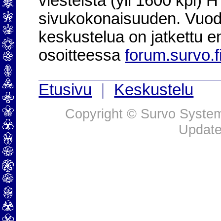
viesteistä (yli 1600 kpl)
sivukokonaisuuden. Vuod
keskustelua on jatkettu e
osoitteessa
forum.survo.f
Etusivu
|
Keskustelu
Copyright © Survo Systems
Update