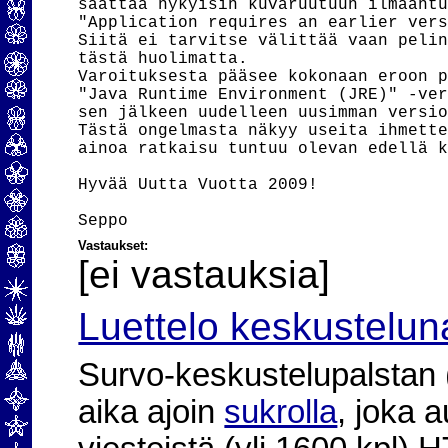
saattaa nykyisin kuvaruutuun ilmaantu
"Application requires an earlier vers
Siitä ei tarvitse välittää vaan pelin
tästä huolimatta.

Varoituksesta pääsee kokonaan eroon p
"Java Runtime Environment (JRE)" -ver
sen jälkeen uudelleen uusimman versio
Tästä ongelmasta näkyy useita ihmette
ainoa ratkaisu tuntuu olevan edellä k
Hyvää Uutta Vuotta 2009!

Vastaukset:
[ei vastauksia]
Luettelo keskustelun
Survo-keskustelupalstan (2
aika ajoin
sukrolla
, joka 