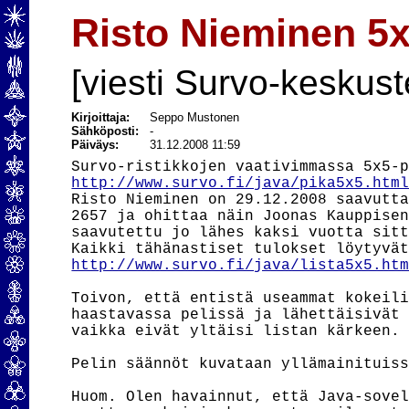
Risto Nieminen 5x
[viesti Survo-keskust
Kirjoittaja:
Seppo Mustonen
Sähköposti:
-
Päiväys:
31.12.2008 11:59
http://www.survo.fi/java/pika5x5.htm
Risto Nieminen on 29.12.2008 saavutta
2657 ja ohittaa näin Joonas Kauppisen
saavutettu jo lähes kaksi vuotta sitt
http://www.survo.fi/java/lista5x5.ht
Toivon, että entistä useammat kokeili
haastavassa pelissä ja lähettäisivät 
vaikka eivät yltäisi listan kärkeen.

Pelin säännöt kuvataan yllämainituiss
Huom. Olen havainnut, että Java-sovel