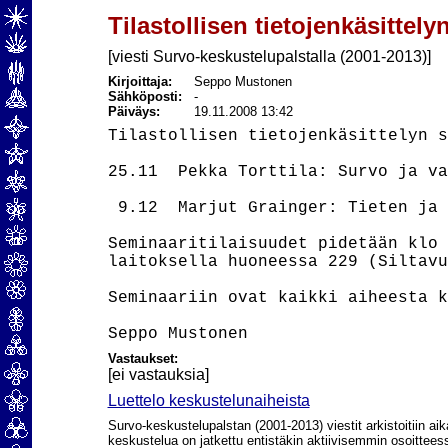
Tilastollisen tietojenkäsittely
[viesti Survo-keskustelupalstalla (2001-2013)]
Kirjoittaja:
Seppo Mustonen
Sähköposti:
-
Päiväys:
19.11.2008 13:42
Tilastollisen tietojenkäsittelyn s
25.11  Pekka Torttila: Survo ja va
 9.12  Marjut Grainger: Tieten ja 
Seminaaritilaisuudet pidetään klo 
laitoksella huoneessa 229 (Siltavu
Seminaariin ovat kaikki aiheesta k
Vastaukset:
[ei vastauksia]
Luettelo keskustelunaiheista
Survo-keskustelupalstan (2001-2013) viestit arkistoitiin aik
keskustelua on jatkettu entistäkin aktiivisemmin osoittee