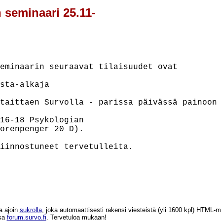
n seminaari 25.11-
eminaarin seuraavat tilaisuudet ovat

sta-alkaja

taittaen Survolla - parissa päivässä painoon

16-18 Psykologian

orenpenger 20 D).

iinnostuneet tervetulleita.

a ajoin
sukrolla
, joka automaattisesti rakensi viesteistä (yli 1600 kpl) HTM
ssa
forum.survo.fi
. Tervetuloa mukaan!