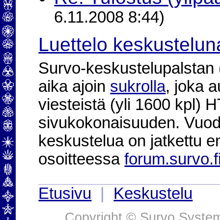
6.11.2008 8:44)
Luettelo keskustelun
Survo-keskustelupalstan (2
aika ajoin
sukrolla
, joka 
viesteistä (yli 1600 kpl)
sivukokonaisuuden. Vuod
keskustelua on jatkettu e
osoitteessa
forum.survo.f
Etusivu
|
Keskustelu
Copyright © Survo Systems