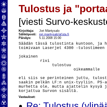
Tulostus ja "porta
[viesti Survo-keskust
Kirjoittaja:
Jori Mäntysalo
Sähköposti:
jori.mantysalo'at'uta.fi
Päiväys:
5.11.2008 15:00
Säädän tässä tulostinta kuntoon, ja h
toimivaan Laserjet 4300 -tulostimeen 
jokainen

         rivi

              tulostuu

                       oikeammalle

eli siis se perinteinen juttu, tulost
saakin pelkän LF:n unix-tyyliin. PS-a
murhetta ole, mutta ajattelin kysyä j
Vastaukset:
Re: Tulostus (ylipä