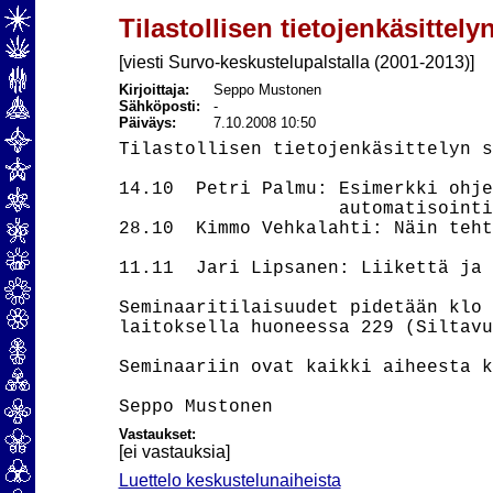
Tilastollisen tietojenkäsittely
[viesti Survo-keskustelupalstalla (2001-2013)]
Kirjoittaja:
Seppo Mustonen
Sähköposti:
-
Päiväys:
7.10.2008 10:50
Tilastollisen tietojenkäsittelyn s
14.10  Petri Palmu: Esimerkki ohje
                    automatisointi
28.10  Kimmo Vehkalahti: Näin teht
                                  
11.11  Jari Lipsanen: Liikettä ja 
Seminaaritilaisuudet pidetään klo 
laitoksella huoneessa 229 (Siltavu
Seminaariin ovat kaikki aiheesta k
Vastaukset:
[ei vastauksia]
Luettelo keskustelunaiheista