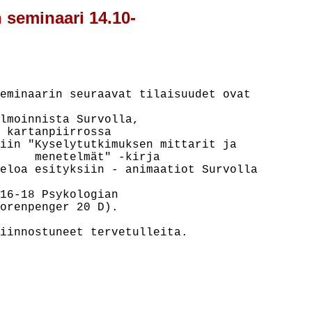
n seminaari 14.10-
eminaarin seuraavat tilaisuudet ovat

lmoinnista Survolla,

 kartanpiirrossa

iin "Kyselytutkimuksen mittarit ja

     menetelmät" -kirja

eloa esityksiin - animaatiot Survolla

16-18 Psykologian

orenpenger 20 D).

iinnostuneet tervetulleita.
