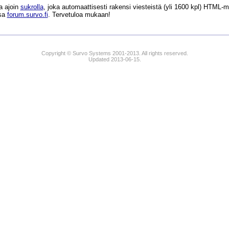
a ajoin
sukrolla
, joka automaattisesti rakensi viesteistä (yli 1600 kpl) HTM
ssa
forum.survo.fi
. Tervetuloa mukaan!
Copyright © Survo Systems 2001-2013. All rights reserved.
Updated 2013-06-15.