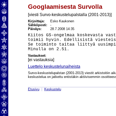
Googlaamisesta Survolla
[viesti Survo-keskustelupalstalla (2001-2013)]
Kirjoittaja:
Esko Kaukonen
Sähköposti:
-
Päiväys:
28.7.2008 14:35
Kiitos GS-ongelmaa koskevasta vast
toimii hyvin. Edellisistä viesteis
Se toiminto taitaa liittyä uusimpi
Vastaukset:
[ei vastauksia]
Luettelo keskustelunaiheista
Survo-keskustelupalstan (2001-2013) viestit arkistoitiin aik
keskustelua on jatkettu entistäkin aktiivisemmin osoittee
Etusivu
|
Keskustelu