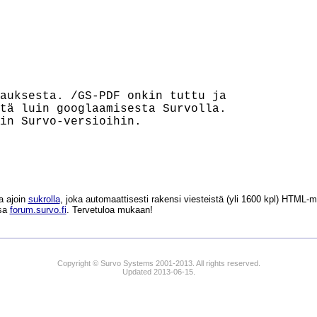
auksesta. /GS-PDF onkin tuttu ja

tä luin googlaamisesta Survolla.

in Survo-versioihin.

a ajoin
sukrolla
, joka automaattisesti rakensi viesteistä (yli 1600 kpl) HTM
ssa
forum.survo.fi
. Tervetuloa mukaan!
Copyright © Survo Systems 2001-2013. All rights reserved.
Updated 2013-06-15.