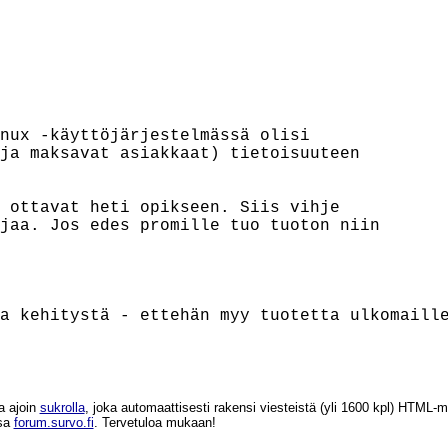
nux -käyttöjärjestelmässä olisi

ja maksavat asiakkaat) tietoisuuteen

 ottavat heti opikseen. Siis vihje

jaa. Jos edes promille tuo tuoton niin

a ajoin
sukrolla
, joka automaattisesti rakensi viesteistä (yli 1600 kpl) HTM
ssa
forum.survo.fi
. Tervetuloa mukaan!