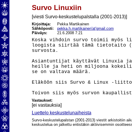
Survo Linuxiin
[viesti Survo-keskustelupalstalla (2001-2013)]
Kirjoittaja:
Pekka Martikainen
Sähköposti:
pekka.h.martikainen'at'gmail.com
Päiväys:
21.6.2008 7:21
Koska vihdoin survo toimii myös li
loogista siirtää tämä tietotaito (
survosta.

Asiantuntijat käyttävät Linuxia ja
heille ja heti on miljoona kokeili
se on valtava määrä.

Eläköön siis Survo & Linux -liitto

Vastaukset:
[ei vastauksia]
Luettelo keskustelunaiheista
Survo-keskustelupalstan (2001-2013) viestit arkistoitiin aik
keskustelua on jatkettu entistäkin aktiivisemmin osoittee