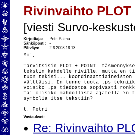
Rivinvaihto PLOT 
[viesti Survo-keskust
Kirjoittaja:
Petri Palmu
Sähköposti:
-
Päiväys:
2.6.2008 16:13
Moi,

Tarvitsisin PLOT + POINT -täsmennykse
tekstin kahdelle riville, mutta en ti
tuon tekisi... koordinaattiaineiston 
välttäisi. En tunne tuota .ps tekniik
voisiko .ps tiedostoa sopivasti ronkk
Tai olisiko mahdollista ajatella \n t
symbolia itse tekstiin?

Vastaukset:
Re: Rivinvaihto PL