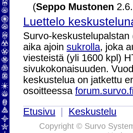
(
Seppo Mustonen
2.6.
Luettelo keskustelun
Survo-keskustelupalstan (2
aika ajoin
sukrolla
, joka 
viesteistä (yli 1600 kpl)
sivukokonaisuuden. Vuod
keskustelua on jatkettu e
osoitteessa
forum.survo.f
Etusivu
|
Keskustelu
Copyright © Survo Systems