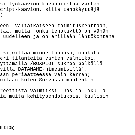
si työkaavion kuvanpiirtoa varten.

cript-kaavion, sillä tehokäyttäjä



een, väliaikaiseen toimituskenttään,

taa, mutta jonka tehokäyttö on vähän

 uudelleen ja on erillään lähtökohtana

 sijoittaa minne tahansa, muokata

eri tilanteita varten valmiiksi.

yttämällä /BOXPLOT-sukroa pelkällä

villa DATANAME-nimeämisillä).

aan periaatteessa vain kerran;

öitään kuten Survossa muutenkin.

reettista valmiiksi. Jos jollakulla

iä muita kehitysehdotuksia, kuulisin

8 13:05)