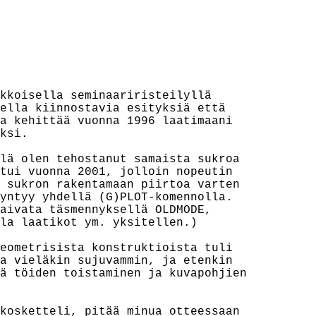
kkoisella seminaariristeilyllä

ella kiinnostavia esityksiä että

a kehittää vuonna 1996 laatimaani

ksi.

lä olen tehostanut samaista sukroa

tui vuonna 2001, jolloin nopeutin

 sukron rakentamaan piirtoa varten

yntyy yhdellä (G)PLOT-komennolla.

aivata täsmennyksellä OLDMODE,

la laatikot ym. yksitellen.)

eometrisista konstruktioista tuli

a vieläkin sujuvammin, ja etenkin

ä töiden toistaminen ja kuvapohjien

kosketteli, pitää minua otteessaan
