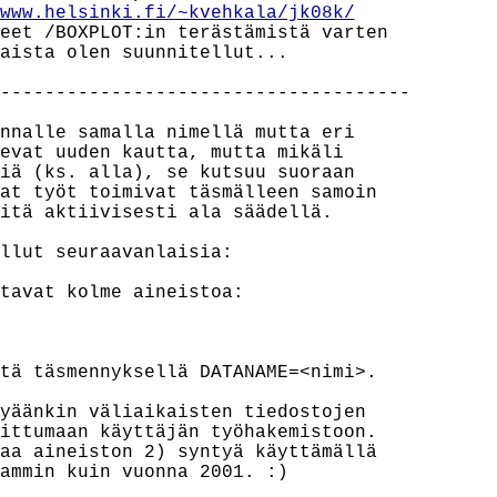
www.helsinki.fi/~kvehkala/jk08k/
eet /BOXPLOT:in terästämistä varten

aista olen suunnitellut...

-------------------------------------

nnalle samalla nimellä mutta eri

evat uuden kautta, mutta mikäli

iä (ks. alla), se kutsuu suoraan

at työt toimivat täsmälleen samoin

itä aktiivisesti ala säädellä.

llut seuraavanlaisia:

tavat kolme aineistoa:

tä täsmennyksellä DATANAME=<nimi>.

yäänkin väliaikaisten tiedostojen

ittumaan käyttäjän työhakemistoon.

aa aineiston 2) syntyä käyttämällä

ammin kuin vuonna 2001. :)
