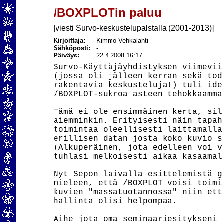
/BOXPLOTin paluu
[viesti Survo-keskustelupalstalla (2001-2013)]
Kirjoittaja:
Kimmo Vehkalahti
Sähköposti:
-
Päiväys:
22.4.2008 16:17
Survo-Käyttäjäyhdistyksen viimevii
(jossa oli jälleen kerran sekä tod
rakentavia keskusteluja!) tuli ide
/BOXPLOT-sukroa asteen tehokkaamma
Tämä ei ole ensimmäinen kerta, sil
aiemminkin. Erityisesti näin tapah
toimintaa oleellisesti laittamalla
erillisen datan josta koko kuvio s
(Alkuperäinen, jota edelleen voi v
tuhlasi melkoisesti aikaa kasaamal
Nyt Sepon laivalla esittelemistä g
mieleen, että /BOXPLOT voisi toimi
kuvien "massatuotannossa" niin ett
hallinta olisi helpompaa.

Aihe jota oma seminaariesitykseni 