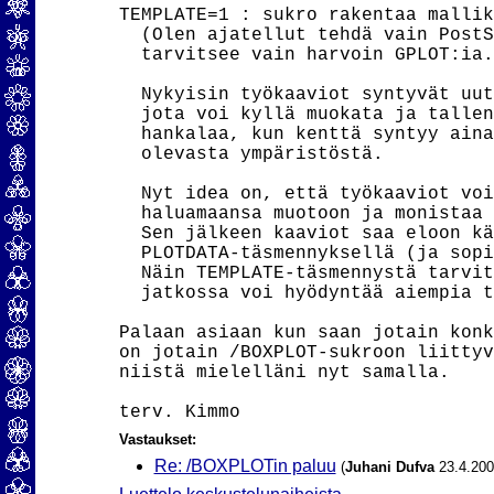
TEMPLATE=1 : sukro rakentaa mallik
  (Olen ajatellut tehdä vain PostS
  tarvitsee vain harvoin GPLOT:ia.)
  Nykyisin työkaaviot syntyvät uut
  jota voi kyllä muokata ja tallen
  hankalaa, kun kenttä syntyy aina
  olevasta ympäristöstä.

  Nyt idea on, että työkaaviot voi
  haluamaansa muotoon ja monistaa 
  Sen jälkeen kaaviot saa eloon kä
  PLOTDATA-täsmennyksellä (ja sopi
  Näin TEMPLATE-täsmennystä tarvit
  jatkossa voi hyödyntää aiempia t
Palaan asiaan kun saan jotain konk
on jotain /BOXPLOT-sukroon liittyv
niistä mielelläni nyt samalla.

Vastaukset:
Re: /BOXPLOTin paluu
(
Juhani Dufva
23.4.200