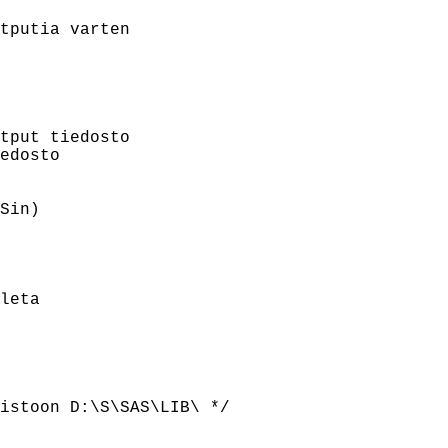
tputia varten

tput tiedosto

edosto

Sin)

leta

istoon D:\S\SAS\LIB\ */
