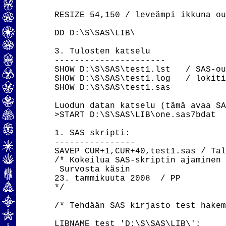
RESIZE 54,150 / leveämpi ikkuna ou
DD D:\S\SAS\LIB\

3. Tulosten katselu

----------------------

SHOW D:\S\SAS\test1.lst   / SAS-ou
SHOW D:\S\SAS\test1.log   / lokiti
SHOW D:\S\SAS\test1.sas

Luodun datan katselu (tämä avaa SA
>START D:\S\SAS\LIB\one.sas7bdat

1. SAS skripti:

----------------

SAVEP CUR+1,CUR+40,test1.sas / Tal
/* Kokeilua SAS-skriptin ajaminen

 Survosta käsin

23. tammikuuta 2008  / PP

*/

/* Tehdään SAS kirjasto test hakem
LIBNAME test 'D:\S\SAS\LIB\';
