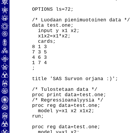
OPTIONS ls=72;

/* Luodaan pienimuotoinen data */

data test.one;

  input y x1 x2;

  x1x2=x1*x2;

  cards;

8 1 3

7 3 5

4 6 3

1 7 4

;

title 'SAS Survon orjana :)';

/* Tulostetaan data */

proc print data=test.one;

/* Regressioanalyysia */

proc reg data=test.one;

  model y=x1 x2 x1x2;

run;

proc reg data=test.one;

  model y=x1 x2;
