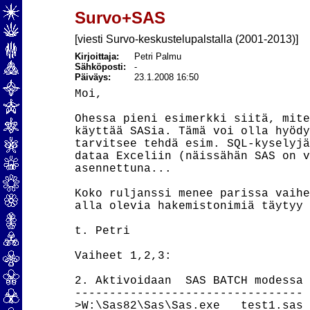
Survo+SAS
[viesti Survo-keskustelupalstalla (2001-2013)]
Kirjoittaja:
Petri Palmu
Sähköposti:
-
Päiväys:
23.1.2008 16:50
Moi,

Ohessa pieni esimerkki siitä, mite
käyttää SASia. Tämä voi olla hyödy
tarvitsee tehdä esim. SQL-kyselyjä
dataa Exceliin (näissähän SAS on v
asennettuna...

Koko ruljanssi menee parissa vaihe
alla olevia hakemistonimiä täytyy 
t. Petri

Vaiheet 1,2,3:

2. Aktivoidaan  SAS BATCH modessa

---------------------------------

>W:\Sas82\Sas\Sas.exe   test1.sas
