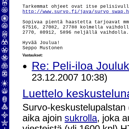
http://www.survo.fi/java/survo_swap.
Sopivaa pientä haastetta tarjoavat mm
67516, 27082, 27788 kolmella vaihdoll
2770, 80912, 5896 neljällä vaihdolla.
Hyvää Joulua!

Vastaukset:
Re: Peli-iloa Jouluk
23.12.2007 10:38)
Luettelo keskustelun
Survo-keskustelupalstan (2
aika ajoin
sukrolla
, joka 
viesteistä (yli 1600 kpl)