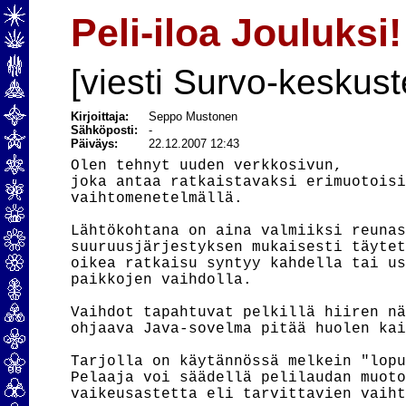
Peli-iloa Jouluksi!
[viesti Survo-keskust
Kirjoittaja:
Seppo Mustonen
Sähköposti:
-
Päiväys:
22.12.2007 12:43
Olen tehnyt uuden verkkosivun,

joka antaa ratkaistavaksi erimuotoisi
vaihtomenetelmällä.

Lähtökohtana on aina valmiiksi reunas
suuruusjärjestyksen mukaisesti täytet
oikea ratkaisu syntyy kahdella tai us
paikkojen vaihdolla.

Vaihdot tapahtuvat pelkillä hiiren nä
ohjaava Java-sovelma pitää huolen kai
Tarjolla on käytännössä melkein "lopu
Pelaaja voi säädellä pelilaudan muoto
vaikeusastetta eli tarvittavien vaiht