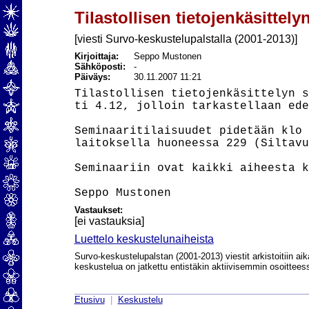
Tilastollisen tietojenkäsittely
[viesti Survo-keskustelupalstalla (2001-2013)]
Kirjoittaja:
Seppo Mustonen
Sähköposti:
-
Päiväys:
30.11.2007 11:21
Tilastollisen tietojenkäsittelyn s
ti 4.12, jolloin tarkastellaan ede
Seminaaritilaisuudet pidetään klo 
laitoksella huoneessa 229 (Siltavu
Seminaariin ovat kaikki aiheesta k
Vastaukset:
[ei vastauksia]
Luettelo keskustelunaiheista
Survo-keskustelupalstan (2001-2013) viestit arkistoitiin aik
keskustelua on jatkettu entistäkin aktiivisemmin osoittee
Etusivu
|
Keskustelu