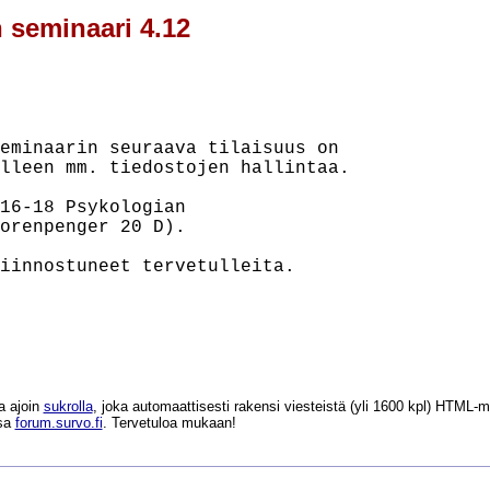
n seminaari 4.12
eminaarin seuraava tilaisuus on

lleen mm. tiedostojen hallintaa.

16-18 Psykologian

orenpenger 20 D).

iinnostuneet tervetulleita.

a ajoin
sukrolla
, joka automaattisesti rakensi viesteistä (yli 1600 kpl) HTM
ssa
forum.survo.fi
. Tervetuloa mukaan!