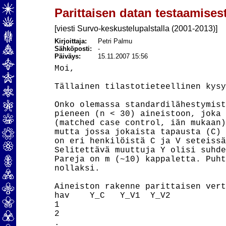
Parittaisen datan testaamises
[viesti Survo-keskustelupalstalla (2001-2013)]
Kirjoittaja:
Petri Palmu
Sähköposti:
-
Päiväys:
15.11.2007 15:56
Moi,

Tällainen tilastotieteellinen kysy
Onko olemassa standardilähestymist
pieneen (n < 30) aineistoon, joka 
(matched case control, iän mukaan),
mutta jossa jokaista tapausta (C) 
on eri henkilöistä C ja V seteissä.
Selitettävä muuttuja Y olisi suhde
Pareja on m (~10) kappaletta. Puht
nollaksi.

Aineiston rakenne parittaisen vert
hav    Y_C   Y_V1  Y_V2

1

2

.
