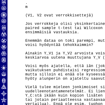
.

m

(V1, V2 ovat verrokkisettejä)

Jos verrokkeja olisi yksinkertaine
paired sample t-test tai Wilcoxon 
ensimmäisiä vastauksia.

Enemmän dataa on toki parempi, mut
voisi hyödyntää tehokkaimmin?

Ainakin Y_V1 ja Y_V2 arvoista vois
keskiarvoa uutena muuttujana Y_V (
Voisi myös ajatella, että iän (jok
vaikutuksen puhdistaisi regressiom
mutta silloin ei enää ole kyseessä
hyöty alunperin on ajateltu saavut
Vielä tulee mieleen jonkimoiset si
uudelleenotantamenetelmät. Ei lien
Y_C:stä ikään kuin kopion lisäten 
tai jotain periaatteessa vastaavaa
vertailua). Enpä ole esim. tuohon 