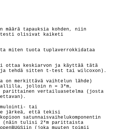
n määrä tapauksia kohden, niin

testi olisivat kaiketi

ta miten tuota tuplaverrokkidataa

i ottaa keskiarvon ja käyttää tätä

ja tehdä sitten t-test tai wilcoxon).

a on merkittävä vaihtelun lähde)

allilla, jolloin n = 3*m,

 parittainen vertailuasetelma (josta

ettavan).

mulointi- tai

e järkeä, että tekisi

kopioon satunnaisvaihelukomponentin

 (näin tulisi 2*m parittaista

openBUGSiin (joka muuten toimii
