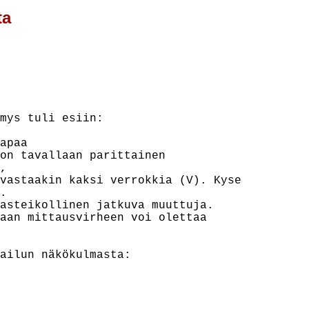
ta
mys tuli esiin:

apaa

on tavallaan parittainen



vastaakin kaksi verrokkia (V). Kyse



asteikollinen jatkuva muuttuja.

aan mittausvirheen voi olettaa

ailun näkökulmasta:
