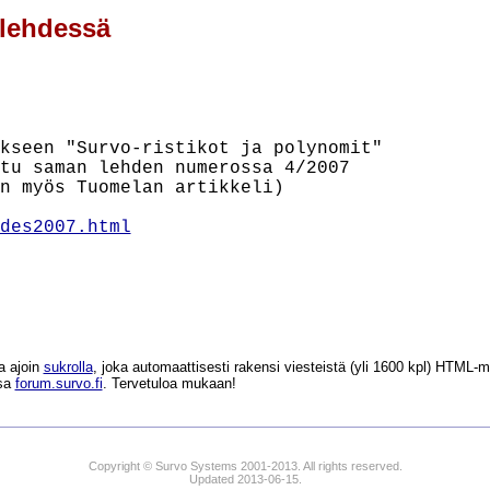
-lehdessä
kseen "Survo-ristikot ja polynomit"

tu saman lehden numerossa 4/2007

n myös Tuomelan artikkeli)

des2007.html
a ajoin
sukrolla
, joka automaattisesti rakensi viesteistä (yli 1600 kpl) HTM
ssa
forum.survo.fi
. Tervetuloa mukaan!
Copyright © Survo Systems 2001-2013. All rights reserved.
Updated 2013-06-15.