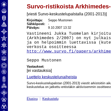
Survo-ristikoista Arkhimedes
[viesti Survo-keskustelupalstalla (2001-2013)]
Kirjoittaja:
Seppo Mustonen
Sähköposti:
-
Päiväys:
9.10.2007 13:32
Vastineeni Jukka Tuomelan kirjoitu
(Arkhimedes 2/2007) on nyt julkais
ja on helpoimmin luettavissa (kute
http://www.survo.fi/papers/arkhime
Vastaukset:
[ei vastauksia]
Luettelo keskustelunaiheista
Survo-keskustelupalstan (2001-2013) viestit arkistoitiin aik
keskustelua on jatkettu entistäkin aktiivisemmin osoittee
Etusivu
|
Keskustelu