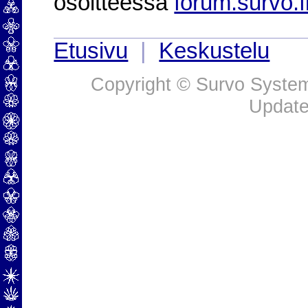
osoitteessa
forum.survo.f
Etusivu
|
Keskustelu
Copyright © Survo Systems
Update