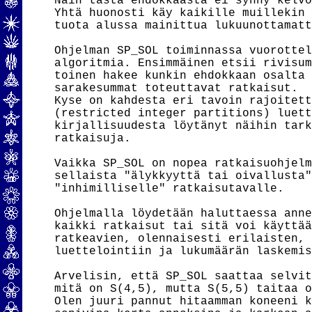
Näin tästä ehdokkaasta ei synny kelvo
Yhtä huonosti käy kaikille muillekin 
tuota alussa mainittua lukuunottamatt
Ohjelman SP_SOL toiminnassa vuorottel
algoritmia. Ensimmäinen etsii rivisum
toinen hakee kunkin ehdokkaan osalta 
sarakesummat toteuttavat ratkaisut.

Kyse on kahdesta eri tavoin rajoitett
(restricted integer partitions) luett
kirjallisuudesta löytänyt näihin tark
ratkaisuja.

Vaikka SP_SOL on nopea ratkaisuohjelm
sellaista "älykkyyttä tai oivallusta"
"inhimilliselle" ratkaisutavalle.

Ohjelmalla löydetään haluttaessa anne
kaikki ratkaisut tai sitä voi käyttää
ratkeavien, olennaisesti erilaisten, 
luettelointiin ja lukumäärän laskemis
Arvelisin, että SP_SOL saattaa selvit
mitä on S(4,5), mutta S(5,5) taitaa o
Olen juuri pannut hitaamman koneeni k