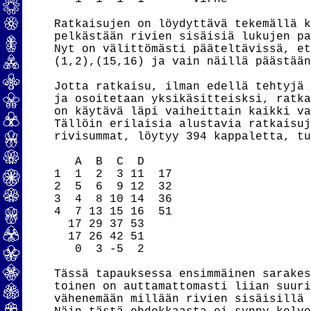
Ratkaisujen on löydyttävä tekemällä k
pelkästään rivien sisäisiä lukujen pa
Nyt on välittömästi pääteltävissä, et
(1,2),(15,16) ja vain näillä päästään
Jotta ratkaisu, ilman edellä tehtyjä 
ja osoitetaan yksikäsitteisksi, ratka
on käytävä läpi vaiheittain kaikki va
Tällöin erilaisia alustavia ratkaisuj
rivisummat, löytyy 394 kappaletta, tu
   A  B  C  D

1  1  2  3 11  17

2  5  6  9 12  32

3  4  8 10 14  36

4  7 13 15 16  51

  17 29 37 53

  17 26 42 51

   0  3 -5  2

Tässä tapauksessa ensimmäinen sarakes
toinen on auttamattomasti liian suuri
vähenemään millään rivien sisäisillä 