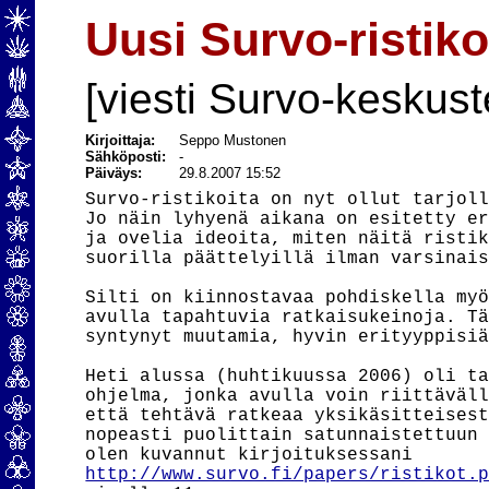
Uusi Survo-ristik
[viesti Survo-keskust
Kirjoittaja:
Seppo Mustonen
Sähköposti:
-
Päiväys:
29.8.2007 15:52
Survo-ristikoita on nyt ollut tarjoll
Jo näin lyhyenä aikana on esitetty er
ja ovelia ideoita, miten näitä ristik
suorilla päättelyillä ilman varsinais
Silti on kiinnostavaa pohdiskella myö
avulla tapahtuvia ratkaisukeinoja. Tä
syntynyt muutamia, hyvin erityyppisiä
Heti alussa (huhtikuussa 2006) oli ta
ohjelma, jonka avulla voin riittäväll
että tehtävä ratkeaa yksikäsitteisest
nopeasti puolittain satunnaistettuun 
http://www.survo.fi/papers/ristikot.