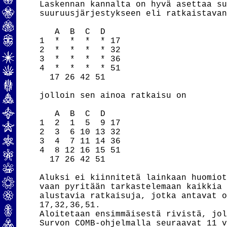
Laskennan kannalta on hyvä asettaa su
suuruusjärjestykseen eli ratkaistavan
   A  B  C  D

1  *  *  *  * 17

2  *  *  *  * 32

3  *  *  *  * 36

4  *  *  *  * 51

  17 26 42 51

jolloin sen ainoa ratkaisu on

   A  B  C  D

1  2  1  5  9 17

2  3  6 10 13 32

3  4  7 11 14 36

4  8 12 16 15 51

  17 26 42 51

Aluksi ei kiinnitetä lainkaan huomiot
vaan pyritään tarkastelemaan kaikkia 
alustavia ratkaisuja, jotka antavat o
17,32,36,51.

Aloitetaan ensimmäisestä rivistä, jol
Survon COMB-ohjelmalla seuraavat 11 v