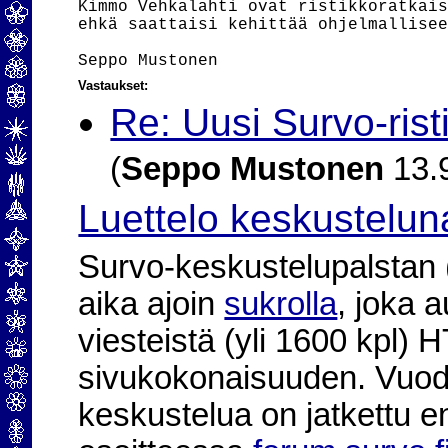
Kimmo Vehkalahti ovat ristikkoratkais
ehkä saattaisi kehittää ohjelmallisee
Vastaukset:
Re: Uusi Survo-rist
(
Seppo Mustonen
13.9
Luettelo keskustelun
Survo-keskustelupalstan (2
aika ajoin
sukrolla
, joka 
viesteistä (yli 1600 kpl)
sivukokonaisuuden. Vuod
keskustelua on jatkettu e