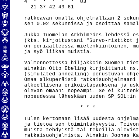
4  *  *  *  *  *  83

  21 37 42 49 61

ratkeavan omalla ohjelmallaan 2 sekun
sen 0.02 sekunnissa ja osoittaa samal
Jukka Tuomelan Arkhimedes-lehdessä es
(kts. kirjoitustani "Survo-ristikot j
on periaatteessa mielenkiintoinen, mu
ja syö liikaa muistia.

Valmennettessa hiljakkoin Suomen tiet
ainakin Otto Ebeling kirjoittanut ns.
(simulated annealing) perustuvan ohje
Omaa alkuperäistä ratkaisuohjelmaani 
alkeellisena erikoistapauksena ja usk
olevan omaani nopeampi. Se ei kuitenk
nopeudessa läheskään uuden SP_SOL:in 
                  * * *

Tulen kertomaan lisää uudesta ohjelma
ja tietoa sen toimintakyvystä. Toivon
muista tehdyistä tai tekeillä olevist
ratkaisuohjelmista. Ainakin Joonas Ka