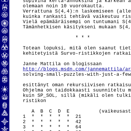
sopivina kerta-annoksina ja karkean a
olemaan noin 10 vuorokautta.

Verrattuna S(4,4):n laskemiseen (alle
kuinka rankasti tehtävä vaikeutuu ris
Vielä epämääräisempi on tuntumani S(4
Tämänhetkisen käsitykseni mukaan S(4,
                  * * *

Totean lopuksi, mitä olen saanut tiet
kehitetyistä Survo-ristikkojen ratkai
http://blogs.msdn.com/jannemattila/a
solving-small-puzzles-with-just-a-few
esittänyt oman rekursiivisen ratkaisu
Ohjelma on taidokkaasti suunniteltu m
kuin SP_SOL, sillä (mikäli olen tulki
ristikon

   A  B  C  D  E          (vaikeusast
1  *  *  *  *  *  21

2  *  *  *  *  *  42

3  *  *  *  *  *  64
