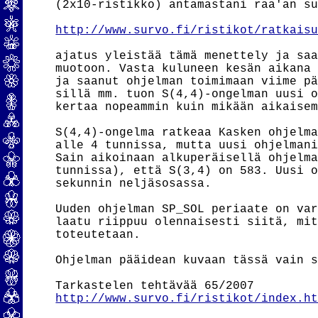
(2x10-ristikko) antamastani raa'an su
http://www.survo.fi/ristikot/ratkais
ajatus yleistää tämä menettely ja saa
muotoon. Vasta kuluneen kesän aikana 
ja saanut ohjelman toimimaan viime pä
sillä mm. tuon S(4,4)-ongelman uusi o
kertaa nopeammin kuin mikään aikaisem
S(4,4)-ongelma ratkeaa Kasken ohjelma
alle 4 tunnissa, mutta uusi ohjelmani
Sain aikoinaan alkuperäisellä ohjelma
tunnissa), että S(3,4) on 583. Uusi o
sekunnin neljäsosassa.

Uuden ohjelman SP_SOL periaate on var
laatu riippuu olennaisesti siitä, mit
toteutetaan.

Ohjelman pääidean kuvaan tässä vain s
http://www.survo.fi/ristikot/index.h