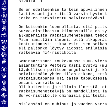
sivulla 11.

Se on edelleenkin tärkein apuvälineen
laatiessani ja riittää varsin hyvin k
jotka on tarkoitettu selvitettäväksi 
On kuitenkin luonnollista, että paits
Survo-ristikoista kiinnostuille on sy
alkuperäistä ratkaisumenetelmää tehok
Pian nimittäin ilmeni, että alkuperäi
kohtuuttomasti aikaa esim. sen seikan
eli paljonko löytyy aidosti erilaisia
ratkeavia 4x4-ristikoita.

Seminaarissani toukokuussa 2006 viera
asiantuntija Petteri Kaski pystyi (mu
täydellisen peitteen ongelmaksi ja kä
selvittämään yhden illan aikana, että
ratkaisutapansa oli tässä tapauksessa
omaani verrattuna.

Oli kuitenkin jo silloin ilmeistä, et
ratkaisumenettelyjä on mahdollista la
Survo-ristikolle ominaisia piirteitä.
Mielessäni on muhinut jo vuoden verra