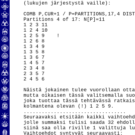
(lukujen järjestystä vaille):

COMB P,CUR+1 / P=PARTITIONS,17,4 DIST
Partitions 4 of 17: N[P]=11

1 2 3 11

1 2 4 10

1 2 5 9    !

1 2 6 8

1 3 4 9

1 3 5 8

1 3 6 7

1 4 5 7

2 3 4 8

2 3 5 7

2 4 5 6

Näistä jokainen tulee vuorollaan otta
mutta oikaisen tässä valitsemalla suo
joka tuottaa tässä tehtävässä ratkais
kolmantena olevan (!) 1 2 5 9.

..................................

Seuraavaksi etsitään kaikki vaihtoehd
jolle summaksi tulisi saada 32 ehdoll
siinä saa olla riville 1 valittuja lu
Vaihtoehdot syntyvät seuraavasti:
