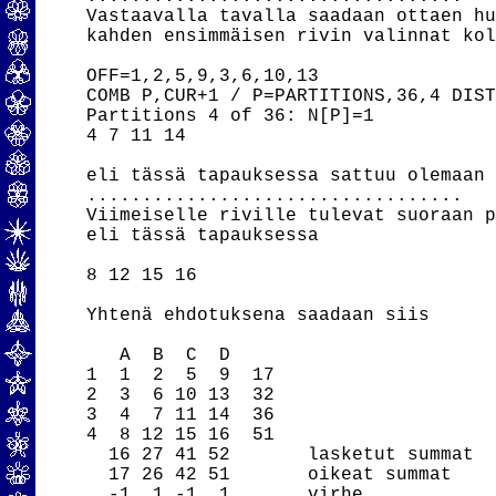
Vastaavalla tavalla saadaan ottaen hu
kahden ensimmäisen rivin valinnat kol
OFF=1,2,5,9,3,6,10,13

COMB P,CUR+1 / P=PARTITIONS,36,4 DIST
Partitions 4 of 36: N[P]=1

4 7 11 14

eli tässä tapauksessa sattuu olemaan 
..................................

Viimeiselle riville tulevat suoraan p
eli tässä tapauksessa

8 12 15 16

Yhtenä ehdotuksena saadaan siis

   A  B  C  D

1  1  2  5  9  17

2  3  6 10 13  32

3  4  7 11 14  36

4  8 12 15 16  51

  16 27 41 52       lasketut summat

  17 26 42 51       oikeat summat

  -1  1 -1  1       virhe
