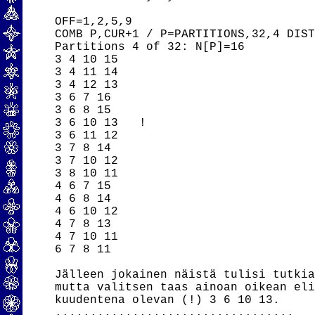
OFF=1,2,5,9

COMB P,CUR+1 / P=PARTITIONS,32,4 DIST
Partitions 4 of 32: N[P]=16

3 4 10 15

3 4 11 14

3 4 12 13

3 6 7 16

3 6 8 15

3 6 10 13   !

3 6 11 12

3 7 8 14

3 7 10 12

3 8 10 11

4 6 7 15

4 6 8 14

4 6 10 12

4 7 8 13

4 7 10 11

6 7 8 11

Jälleen jokainen näistä tulisi tutkia
mutta valitsen taas ainoan oikean eli
kuudentena olevan (!) 3 6 10 13.

..................................
